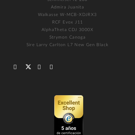
Admira Juanita
Walkasse W-MCB-XDJRX3
RCF Evox J11
AlphaTheta CDJ 3000X
Strymon Canoga
Sire Larry Carlton L7 New Gen Black