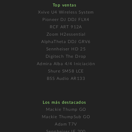
Top ventas
Xvive U4 Wireless System
Pioneer DJ DDJ FLX4
RCF ART 912A
Zoom H2essential
AlphaTheta DDJ GRV6
Sennheiser HD 25
Digitech The Drop
Admira Alba 4/4 Iniciación
Shure SM58 LCE
BSS Audio AR133
Los más destacados
Mackie Thump GO
Mackie ThumpSub GO
Adam T7V
Sennheiser IE 200