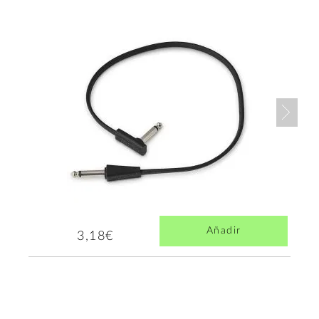
Nex
Añadir
3,18€