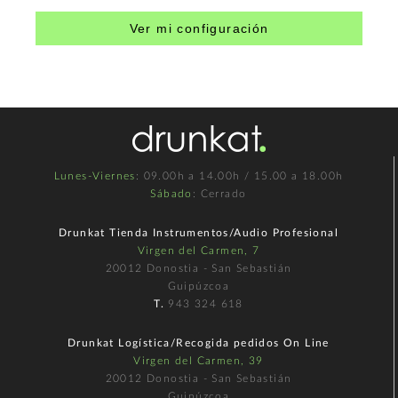
Ver mi configuración
Lunes-Viernes
: 09.00h a 14.00h / 15.00 a 18.00h
Sábado
: Cerrado
Drunkat Tienda Instrumentos/Audio Profesional
Virgen del Carmen, 7
20012 Donostia - San Sebastián
Guipúzcoa
T.
943 324 618
Drunkat Logística/Recogida pedidos On Line
Virgen del Carmen, 39
20012 Donostia - San Sebastián
Guipúzcoa