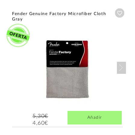
Añadi
Fender Genuine Factory Microfiber Cloth
Gray
Nex
5,30€
Añadir
4,60€