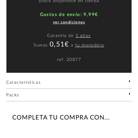
Stock disponible en tienda
Gastos de envío: 9,99€
ver condiciones
Garantía de
3 años
0,51€
Sumas
a
tu monedero
ref.
20877
Características
Packs
COMPLETA TU COMPRA CON...