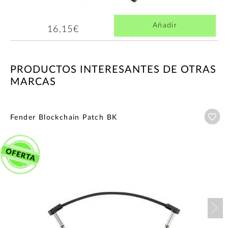
Añadir
16,15€
PRODUCTOS INTERESANTES DE OTRAS
MARCAS
Añ
Fender Blockchain Patch BK
Nex