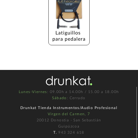
Latiguillos 
para pedalera
Lunes-Viernes
: 09.00h a 14.00h / 15.00 a 18.00h
Sábado
: Cerrado
Drunkat Tienda Instrumentos/Audio Profesional
Virgen del Carmen, 7
20012 Donostia - San Sebastián
Guipúzcoa
T.
943 324 618