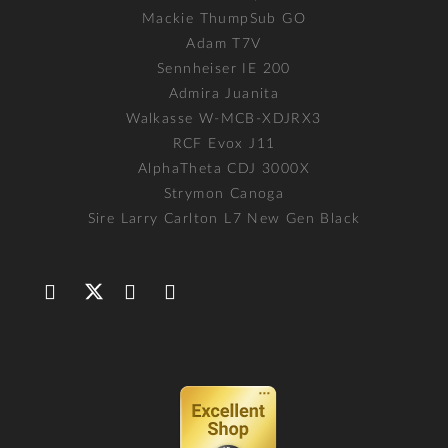
Mackie ThumpSub GO
Adam T7V
Sennheiser IE 200
Admira Juanita
Walkasse W-MCB-XDJRX3
RCF Evox J11
AlphaTheta CDJ 3000X
Strymon Canoga
Sire Larry Carlton L7 New Gen Black