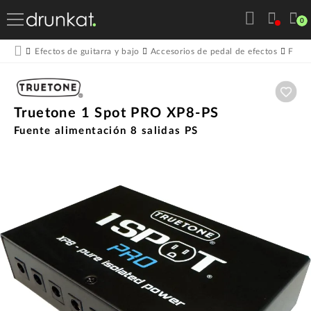
0
Efectos de guitarra y bajo
Accesorios de pedal de efectos
Fuent
Aña
Truetone 1 Spot PRO XP8-PS
Fuente alimentación 8 salidas PS