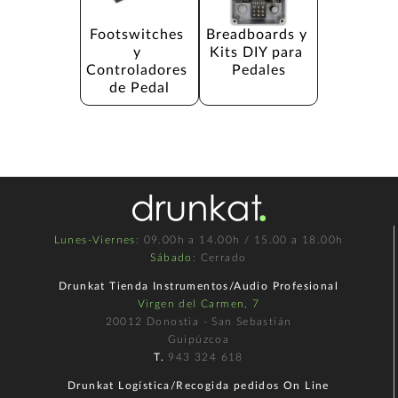
Footswitches 
Breadboards y 
y 
Kits DIY para 
Controladores 
Pedales
de Pedal
Lunes-Viernes
: 09.00h a 14.00h / 15.00 a 18.00h
Sábado
: Cerrado
Drunkat Tienda Instrumentos/Audio Profesional
Virgen del Carmen, 7
20012 Donostia - San Sebastián
Guipúzcoa
T.
943 324 618
Drunkat Logística/Recogida pedidos On Line