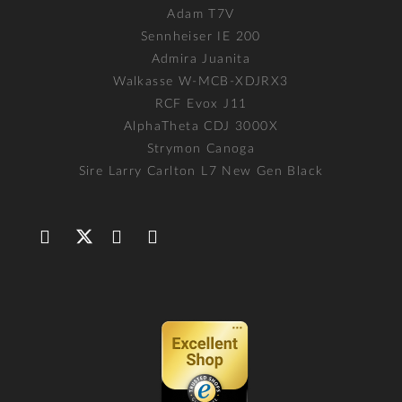
Adam T7V
Sennheiser IE 200
Admira Juanita
Walkasse W-MCB-XDJRX3
RCF Evox J11
AlphaTheta CDJ 3000X
Strymon Canoga
Sire Larry Carlton L7 New Gen Black