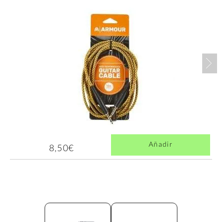
Nex
Añadir
8,50€