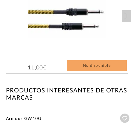
Nex
No disponible
11,00€
PRODUCTOS INTERESANTES DE OTRAS
MARCAS
Añ
Armour GW10G