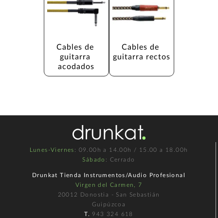
Cables de 
Cables de 
guitarra 
guitarra rectos
acodados
Lunes-Viernes
: 09.00h a 14.00h / 15.00 a 18.00h
Sábado
: Cerrado
Drunkat Tienda Instrumentos/Audio Profesional
Virgen del Carmen, 7
20012 Donostia - San Sebastián
Guipúzcoa
T.
943 324 618