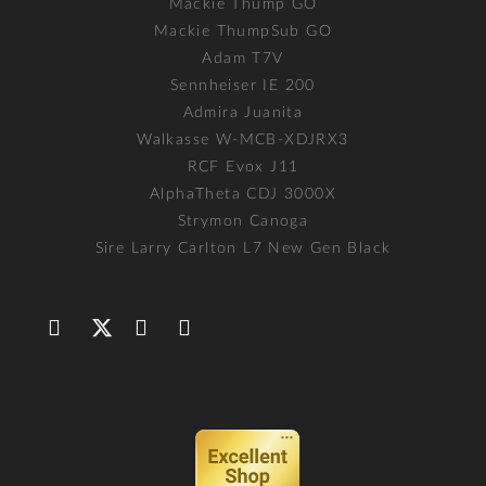
Mackie Thump GO
Mackie ThumpSub GO
Adam T7V
Sennheiser IE 200
Admira Juanita
Walkasse W-MCB-XDJRX3
RCF Evox J11
AlphaTheta CDJ 3000X
Strymon Canoga
Sire Larry Carlton L7 New Gen Black