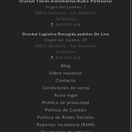
Drunkat Tienda Instrumentos/Audio Profesional
Virgen del Carmen, 7
20012 Donostia - San Sebastián
Guipúzcoa
T.
943 324 618
Drunkat Logística/Recogida pedidos On Line
Virgen del Carmen, 39
20012 Donostia - San Sebastián
Guipúzcoa
T.
943 324 618
Blog
Sobre nosotros
Contacto
Condiciones de venta
Aviso legal
Política de privacidad
Política de Cookies
Política de Redes Sociales
Reportar incidencia (RMA)