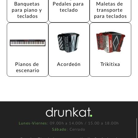
Banquetas 
Pedales para 
Maletas de 
para piano y 
teclado
transporte 
teclados
para teclados
Pianos de 
Acordeón
Trikitixa
escenario
Lunes-Viernes
: 09.00h a 14.00h / 15.00 a 18.00h
Sábado
: Cerrado