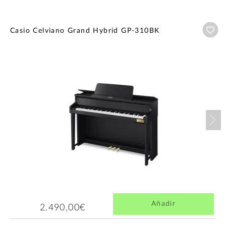
Añ
Casio Celviano Grand Hybrid GP-310BK
Nex
Añadir
2.490,00€