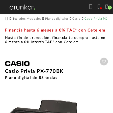
0
Casio Privia PX-7
Teclados Musicales
Pianos digitales
Casio
Financia hasta 6 meses a 0% TAE* con Cetelem
Hasta fin de promoción,
financia
tu compra hasta
en
6 meses a 0% interés TAE*
con Cetelem.
Aña
Casio Privia PX-770BK
Piano digital de 88 teclas