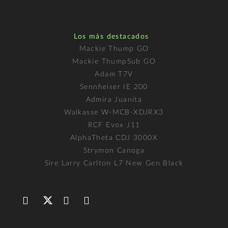
Los más destacados
Mackie Thump GO
Mackie ThumpSub GO
Adam T7V
Sennheiser IE 200
Admira Juanita
Walkasse W-MCB-XDJRX3
RCF Evox J11
AlphaTheta CDJ 3000X
Strymon Canoga
Sire Larry Carlton L7 New Gen Black