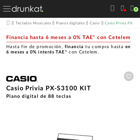
0
Casio Privia PX-S3
Teclados Musicales
Pianos digitales
Casio
Financia hasta 6 meses a 0% TAE* con Cetelem
Hasta fin de promoción,
financia
tu compra hasta
en
6 meses a 0% interés TAE*
con Cetelem.
Aña
Casio Privia PX-S3100 KIT
Piano digital de 88 teclas