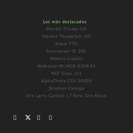
Los más destacados
Mackie Thump GO
Mackie ThumpSub GO
Adam T7V
Sennheiser IE 200
Admira Juanita
Walkasse W-MCB-XDJRX3
RCF Evox J11
AlphaTheta CDJ 3000X
Strymon Canoga
Sire Larry Carlton L7 New Gen Black