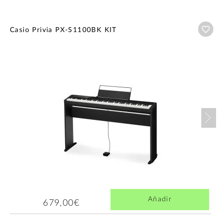
Añ
Casio Privia PX-S1100BK KIT
Nex
Añadir
679,00€