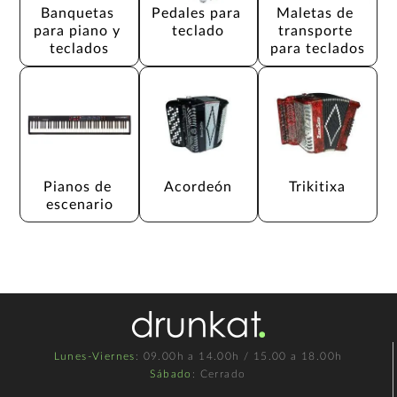
Banquetas 
Pedales para 
Maletas de 
para piano y 
teclado
transporte 
teclados
para teclados
Pianos de 
Acordeón
Trikitixa
escenario
Lunes-Viernes
: 09.00h a 14.00h / 15.00 a 18.00h
Sábado
: Cerrado