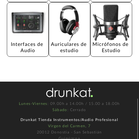
Interfaces de 
Auriculares de 
Micrófonos de 
Audio
estudio
Estudio
Lunes-Viernes
: 09.00h a 14.00h / 15.00 a 18.00h
Sábado
: Cerrado
Drunkat Tienda Instrumentos/Audio Profesional
Virgen del Carmen, 7
20012 Donostia - San Sebastián
Guipúzcoa