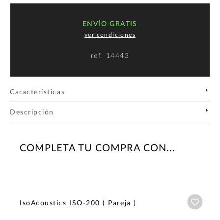
ENVÍO GRATIS
ver condiciones
ref.
14443
Características
Descripción
COMPLETA TU COMPRA CON...
Añadi
IsoAcoustics ISO-200 ( Pareja )