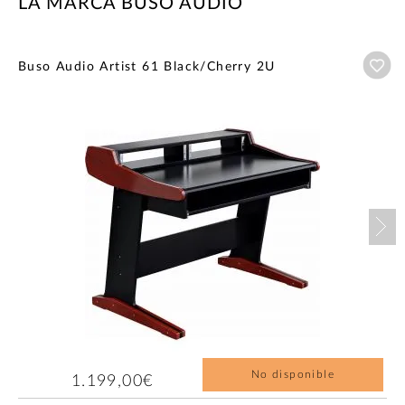
LA MARCA BUSO AUDIO
Añ
Buso Audio Artist 61 Black/Cherry 2U
Nex
No disponible
1.199,00€