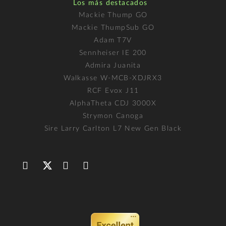
Los más destacados
Mackie Thump GO
Mackie ThumpSub GO
Adam T7V
Sennheiser IE 200
Admira Juanita
Walkasse W-MCB-XDJRX3
RCF Evox J11
AlphaTheta CDJ 3000X
Strymon Canoga
Sire Larry Carlton L7 New Gen Black