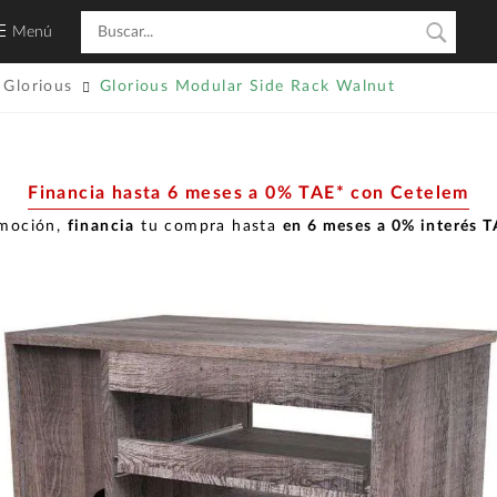
Menú
Glorious
Glorious Modular Side Rack Walnut
Financia hasta 6 meses a 0% TAE* con Cetelem
omoción,
financia
tu compra hasta
en 6 meses a 0% interés 