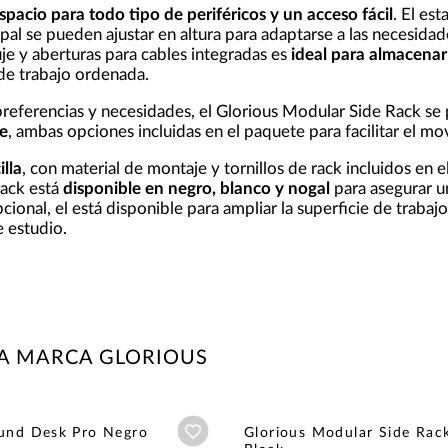
spacio para todo tipo de periféricos y un acceso fácil
. El est
al se pueden ajustar en altura para adaptarse a las necesida
e y aberturas para cables integradas es
ideal para almacenar 
 de trabajo ordenada.
referencias y necesidades, el Glorious Modular Side Rack se
e
, ambas opciones incluidas en el paquete para facilitar el mo
illa
, con material de montaje y tornillos de rack incluidos en e
Rack está
disponible en negro, blanco y nogal
para asegurar u
ional, el está disponible para ampliar la superficie de trabaj
e estudio.
LA MARCA GLORIOUS
Añadir a wishlist
ound Desk Pro Negro
Glorious Modular Side Rac