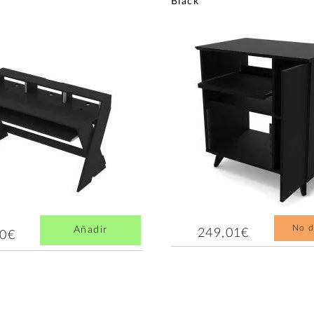
Black
No d
Añadir
249,01€
00€