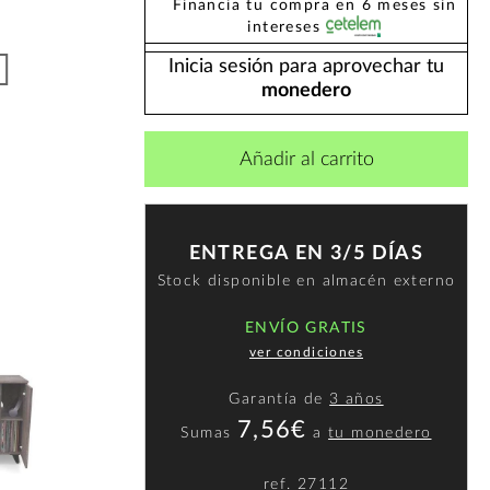
Financia tu compra en 6 meses sin
intereses
Inicia sesión para aprovechar tu
monedero
Añadir al carrito
ENTREGA EN 3/5 DÍAS
Stock disponible en almacén externo
ENVÍO GRATIS
ver condiciones
Garantía de
3 años
7,56€
Sumas
a
tu monedero
ref.
27112