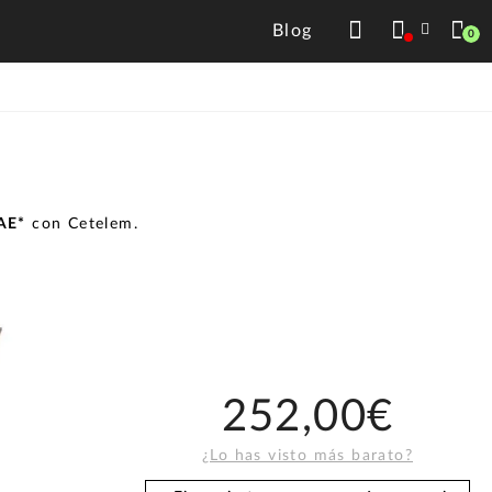
Blog
0
TAE*
con Cetelem.
252,00€
¿Lo has visto más barato?