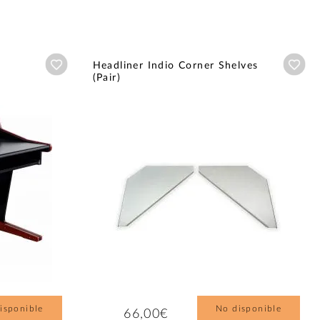
Añadir a wishlist
Aña
Headliner Indio Corner Shelves
(Pair)
isponible
No disponible
66,00€