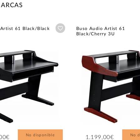
MARCAS
Añadir a wishlist
Artist 61 Black/Black
Buso Audio Artist 61
Black/Cherry 3U
No disponible
No d
,00€
1.199,00€