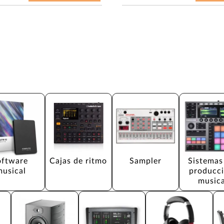
oftware 
Cajas de ritmo
Sampler
Sistemas
musical
producci
musica