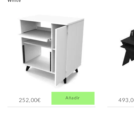
White
Añadir
252,00€
493,