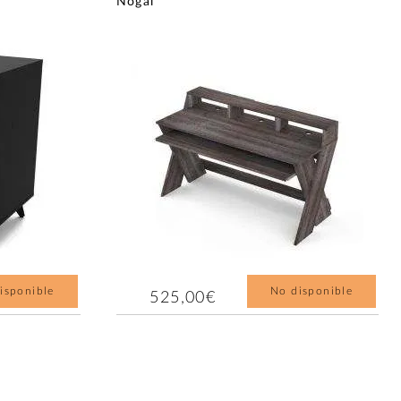
Nogal
isponible
No disponible
525,00€