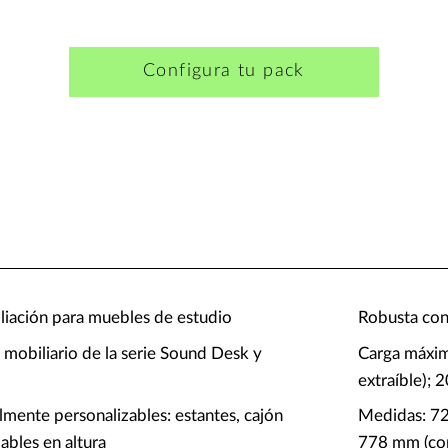
Configura tu pack
iación para muebles de estudio
Robusta con
l mobiliario de la serie Sound Desk y
Carga máxim
extraíble); 
mente personalizables: estantes, cajón
Medidas: 72
lables en altura
778 mm (con