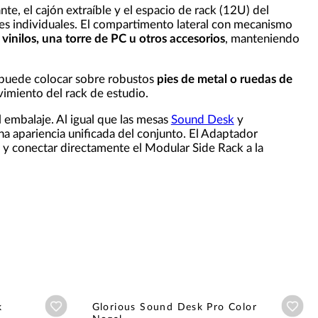
ante, el cajón extraíble y el espacio de rack (12U) del
des individuales. El compartimento lateral con mecanismo
vinilos, una torre de PC u otros accesorios
, manteniendo
 puede colocar sobre robustos
pies de metal o ruedas de
vimiento del rack de estudio.
l embalaje. Al igual que las mesas
Sound Desk
y
na apariencia unificada del conjunto. El Adaptador
o y conectar directamente el Modular Side Rack a la
Añadir a wishlist
Aña
k
Glorious Sound Desk Pro Color