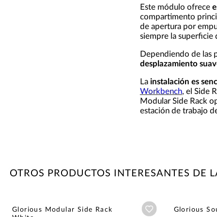
Este módulo ofrece
e
compartimento princip
de apertura por empuj
siempre la superficie
Dependiendo de las p
desplazamiento suav
La
instalación es senc
Workbench
, el Side 
Modular Side Rack opc
estación de trabajo d
OTROS PRODUCTOS INTERESANTES DE 
Añadir a wishlist
Glorious Modular Side Rack
Glorious S