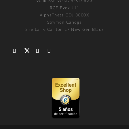
Walkasse W-MCB-XDJRX3
RCF Evox J11
AlphaTheta CDJ 3000X
Strymon Canoga
Sire Larry Carlton L7 New Gen Black