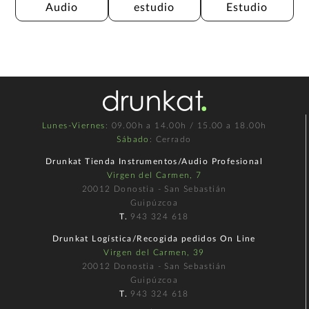
Audio
estudio
Estudio
Lunes-Viernes
: 09.00h a 14.00h / 15.00 a 18.00h
Sábado
: Cerrado
Drunkat Tienda Instrumentos/Audio Profesional
Virgen del Carmen, 7
20012 Donostia - San Sebastián
Guipúzcoa
T.
943 324 618
Drunkat Logística/Recogida pedidos On Line
Virgen del Carmen, 39
20012 Donostia - San Sebastián
Guipúzcoa
T.
943 324 618