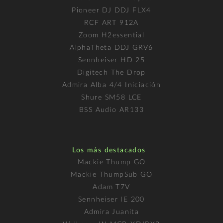
Pioneer DJ DDJ FLX4
RCF ART 912A
Zoom H2essential
AlphaTheta DDJ GRV6
Sennheiser HD 25
Digitech The Drop
Admira Alba 4/4 Iniciación
Shure SM58 LCE
BSS Audio AR133
Los más destacados
Mackie Thump GO
Mackie ThumpSub GO
Adam T7V
Sennheiser IE 200
Admira Juanita