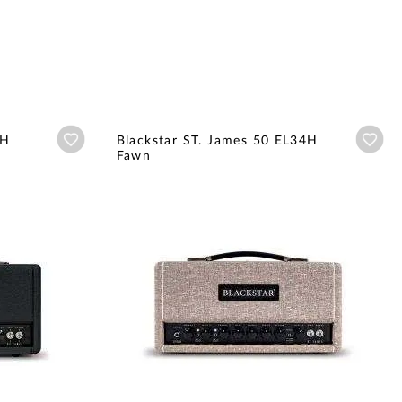
Añadir a wishlist
Aña
6H
Blackstar ST. James 50 EL34H
Fawn