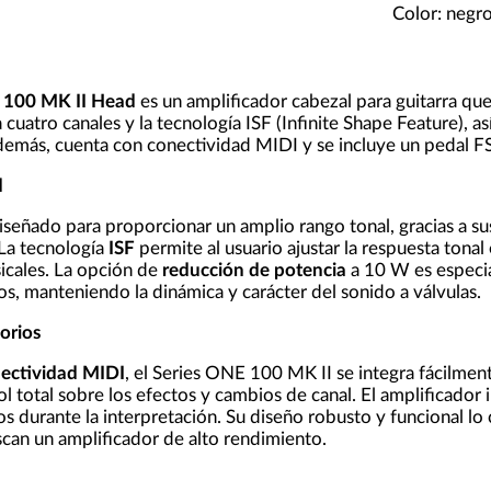
Color: negr
E 100 MK II Head
es un amplificador cabezal para guitarra qu
cuatro canales y la tecnología ISF (Infinite Shape Feature), 
Además, cuenta con conectividad MIDI y se incluye un pedal F
d
diseñado para proporcionar un amplio rango tonal, gracias a s
 La tecnología
ISF
permite al usuario ajustar la respuesta tona
sicales. La opción de
reducción de potencia
a 10 W es especia
, manteniendo la dinámica y carácter del sonido a válvulas.
orios
ectividad MIDI
, el Series ONE 100 MK II se integra fácilmen
l total sobre los efectos y cambios de canal. El amplificador 
tos durante la interpretación. Su diseño robusto y funcional l
can un amplificador de alto rendimiento.