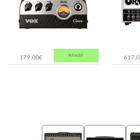
Añadir
179,00€
617,