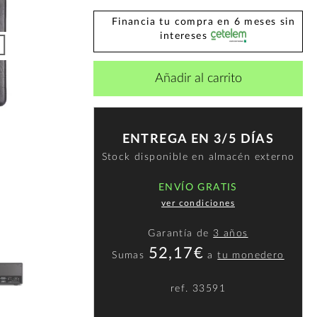
Financia tu compra en 6 meses sin
intereses
Añadir al carrito
ENTREGA EN 3/5 DÍAS
Stock disponible en almacén externo
ENVÍO GRATIS
ver condiciones
Garantía de
3 años
52,17€
Sumas
a
tu monedero
ref.
33591