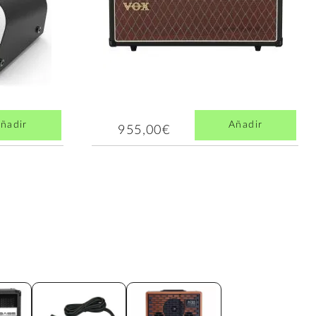
ñadir
Añadir
955,00€