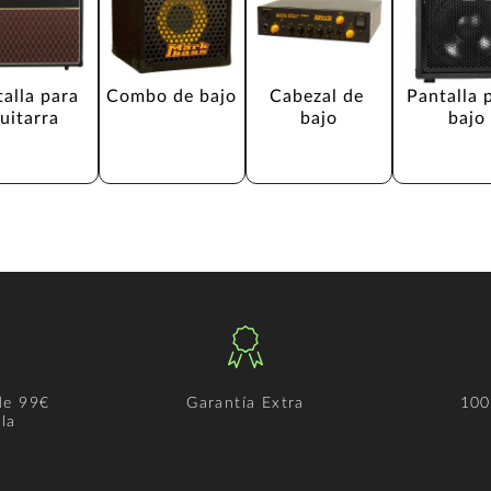
alla para 
Combo de bajo
Cabezal de 
Pantalla 
uitarra
bajo
bajo
de 99€
Garantía Extra
100
la