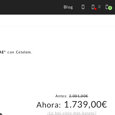
Blog
0
TAE*
con Cetelem.
Antes:
2.001,00€
1.739,00€
Ahora:
¿Lo has visto más barato?