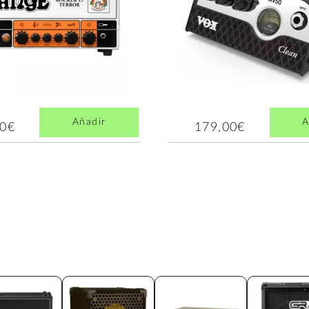
Añadir
A
00€
179,00€