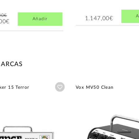
00€
A
1.147,00€
Añadir
,00€
MARCAS
Añadir a wishlist
er 15 Terror
Vox MV50 Clean