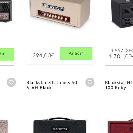
1.957,00
Añadir
dir
294,00€
1.701,00
Añadir a wishlist
Añadir a wishlist
Blackstar ST. James 50
Blackstar H
6L6H Black
100 Ruby