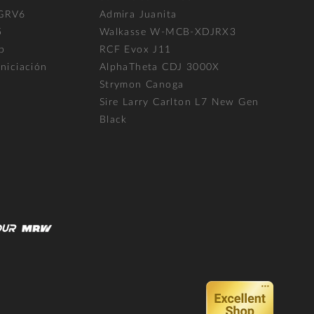
 GRV6
Admira Juanita
5
Walkasse W-MCB-XDJRX3
p
RCF Evox J11
niciación
AlphaTheta CDJ 3000X
Strymon Canoga
Sire Larry Carlton L7 New Gen
Black