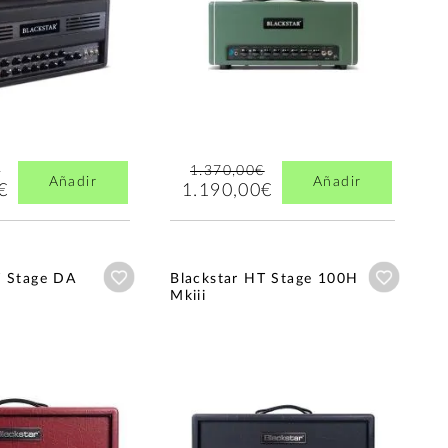
€
1.370,00€
Añadir
Añadir
€
1.190,00€
Añadir a wishlist
Añadir a
T Stage DA
Blackstar HT Stage 100H
Mkiii