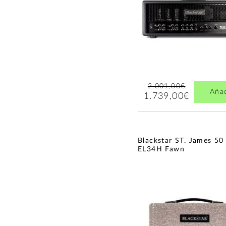
2.001,00€
Aña
1.739,00€
Blackstar ST. James 50
EL34H Fawn