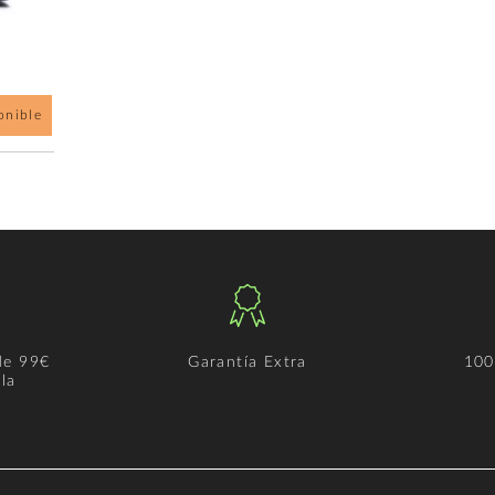
onible
de 99€
Garantía Extra
100
la