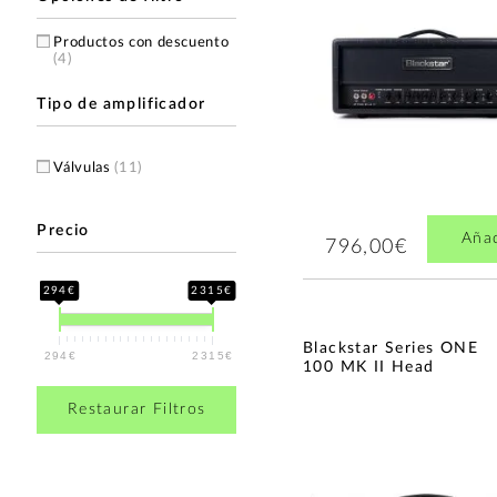
Productos con descuento
(4)
Tipo de amplificador
Válvulas
(11)
Precio
Aña
796,00€
294€
2315€
Blackstar Series ONE
294€
2315€
100 MK II Head
Restaurar Filtros