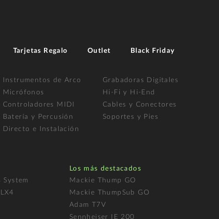
Tarjetas Regalo
Outlet
Black Friday
Instrumentos de Arco
Grabadoras Digitales
Micrófonos
Hi-Fi y Hi-End
Controladores MIDI
Cables y Conectores
Batería y Percusión
Soportes y Pies
Directo e Instalación
Los más destacados
s System
Mackie Thump GO
FLX4
Mackie ThumpSub GO
Adam T7V
l
Sennheiser IE 200