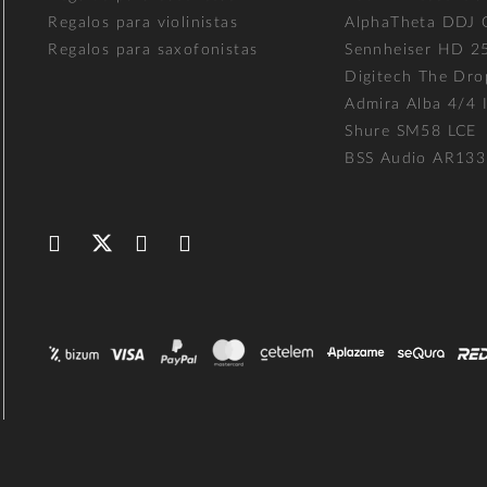
Regalos para violinistas
AlphaTheta DDJ
Regalos para saxofonistas
Sennheiser HD 2
Digitech The Dro
Admira Alba 4/4 I
Shure SM58 LCE
BSS Audio AR133