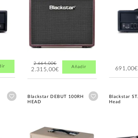
2.664,00€
dir
Añadir
691,00€
2.315,00€
Añadir a wishlist
Añadir a wishlist
Blackstar DEBUT 100RH
Blackstar ST
HEAD
Head