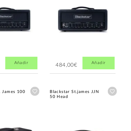
Añadir
Añadir
484,00€
Añadir a wishlist
Añadir a
. James 100
Blackstar St.james JJN
50 Head