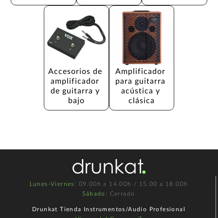
Accesorios de 
Amplificador 
amplificador 
para guitarra 
de guitarra y 
acústica y 
bajo
clásica
Lunes-Viernes
: 09.00h a 14.00h / 15.00 a 18.00h
Sábado
: Cerrado
Drunkat Tienda Instrumentos/Audio Profesional