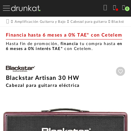
0
Amplificación Guitarra y Bajo
Cabezal para guitarra
Blackstar
Financia hasta 6 meses a 0% TAE* con Cetelem
Hasta fin de promoción,
financia
tu compra hasta
en
6 meses a 0% interés TAE*
con Cetelem.
Aña
Blackstar Artisan 30 HW
Cabezal para guitarra eléctrica