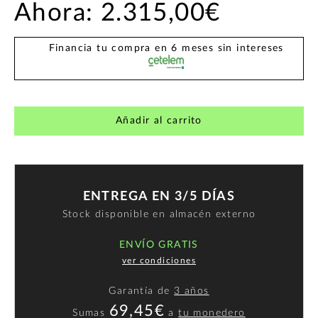
Ahora:
2.315,00€
Financia tu compra en 6 meses sin intereses
Añadir al carrito
ENTREGA EN 3/5 DÍAS
Stock disponible en almacén externo
ENVÍO GRATIS
ver condiciones
Garantía de
3 años
69,45€
Sumas
a
tu monedero