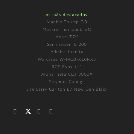
Los más destacados
Mackie Thump GO
Mackie ThumpSub GO
Adam T7V
Sennheiser IE 200
Admira Juanita
Walkasse W-MCB-XDJRX3
RCF Evox J11
AlphaTheta CDJ 3000X
Strymon Canoga
Sire Larry Carlton L7 New Gen Black