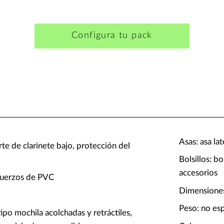
Configura tu pack
Asas: asa la
te de clarinete bajo, protección del
Bolsillos: bo
accesorios
efuerzos de PVC
Dimensiones
Peso: no es
ipo mochila acolchadas y retráctiles,