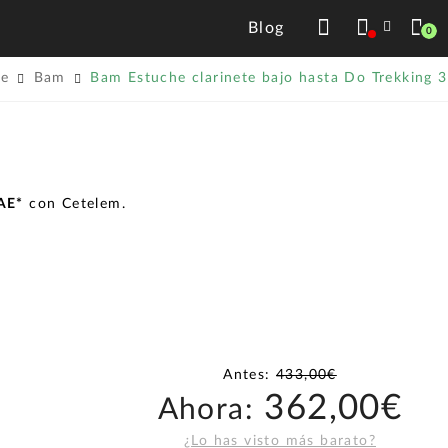
Blog
0
te
Bam
Bam Estuche clarinete bajo hasta Do Trekking
TAE*
con Cetelem.
Antes:
433,00€
362,00€
Ahora:
¿Lo has visto más barato?