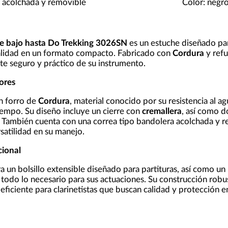
a acolchada y removible
Color: negr
te bajo hasta Do Trekking 3026SN
es un estuche diseñado par
alidad en un formato compacto. Fabricado con
Cordura
y ref
te seguro y práctico de su instrumento.
iores
n forro de
Cordura
, material conocido por su resistencia al a
tiempo. Su diseño incluye un cierre con
cremallera
, así como d
te. También cuenta con una correa tipo bandolera acolchada y r
atilidad en su manejo.
ional
un bolsillo extensible diseñado para partituras, así como un b
 todo lo necesario para sus actuaciones. Su construcción ro
 eficiente para clarinetistas que buscan calidad y protección 