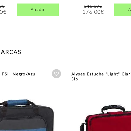
0€
211,00€
Añadir
A
00€
176,00€
MARCAS
Añadir a wishlist
0 FSH Negro/Azul
Alysee Estuche "Light" Clar
Sib