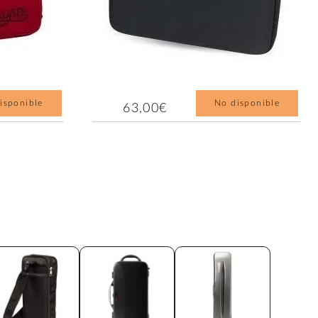
isponible
No disponible
63,00€