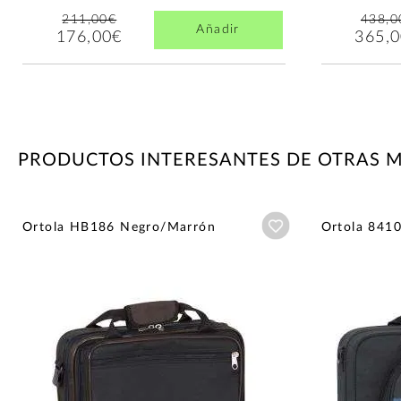
211,00€
438,0
Añadir
176,00€
365,
PRODUCTOS INTERESANTES DE OTRAS 
Añadir a wishlist
Ortola HB186 Negro/Marrón
Ortola 841