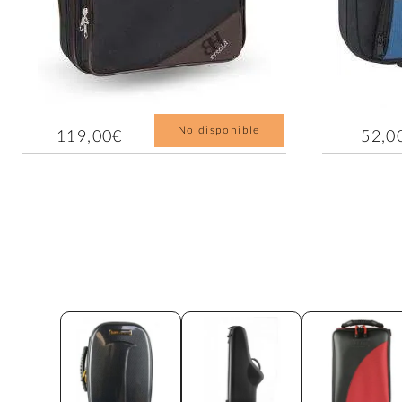
No disponible
119,00€
52,0