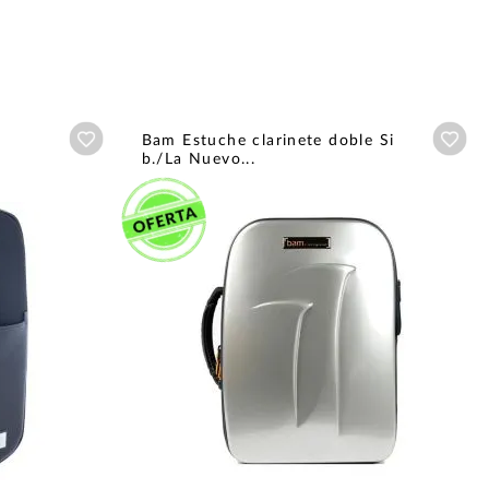
Añadir a wishlist
Aña
.
Bam Estuche clarinete doble Si
b./La Nuevo...