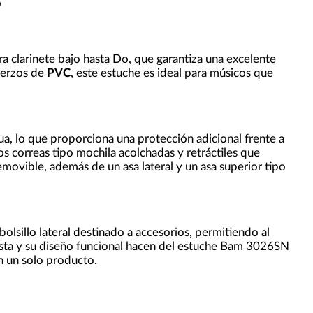
o
a clarinete bajo hasta Do, que garantiza una excelente
uerzos de
PVC
, este estuche es ideal para músicos que
gua, lo que proporciona una protección adicional frente a
os correas tipo mochila acolchadas y retráctiles que
emovible, además de un asa lateral y un asa superior tipo
olsillo lateral destinado a accesorios, permitiendo al
busta y su diseño funcional hacen del estuche Bam 3026SN
en un solo producto.