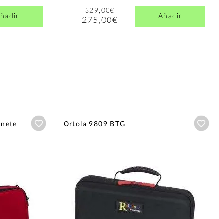
329,00€
ñadir
Añadir
275,00€
Añadir a wishlist
Aña
inete
Ortola 9809 BTG