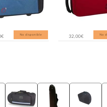
No disponible
No d
0€
32,00€