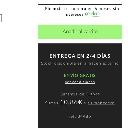
Financia tu compra en 6 meses sin
intereses
Añadir al carrito
ENTREGA EN 2/4 DÍAS
Stock disponible en almacén externo
ENVÍO GRATIS
ver condiciones
Garantía de
3 años
10,86€
Sumas
a
tu monedero
ref.
34485