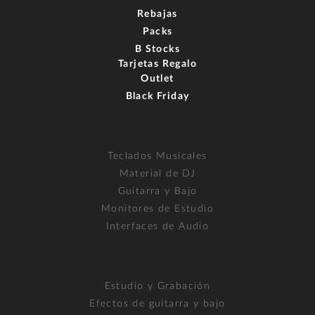
Rebajas
Packs
B Stocks
Tarjetas Regalo
Outlet
Black Friday
Teclados Musicales
Material de DJ
Guitarra y Bajo
Monitores de Estudio
Interfaces de Audio
Estudio y Grabación
Efectos de guitarra y bajo