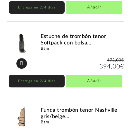
Añadir
Entrega en 2/4 días
Estuche de trombón tenor
Softpack con bolsa...
Bam
472,00€
394,00€
Añadir
Entrega en 2/4 días
Funda trombón tenor Nashville
gris/beige...
Bam