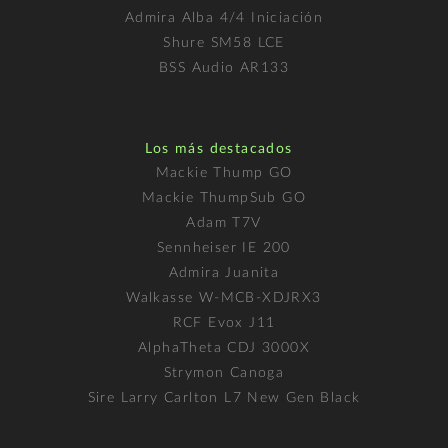
Admira Alba 4/4 Iniciación
Shure SM58 LCE
BSS Audio AR133
Los más destacados
Mackie Thump GO
Mackie ThumpSub GO
Adam T7V
Sennheiser IE 200
Admira Juanita
Walkasse W-MCB-XDJRX3
RCF Evox J11
AlphaTheta CDJ 3000X
Strymon Canoga
Sire Larry Carlton L7 New Gen Black