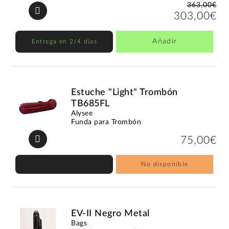
363,00€
303,00€
Añadir
Entrega en 2/4 días
Estuche "Light" Trombón
TB685FL
Alysee
Funda para Trombón
75,00€
No disponible
EV-II Negro Metal
Bags