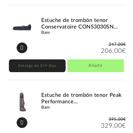
Estuche de trombón tenor
Conservatoire CONS3030SN...
Bam
247,00€
206,00€
Añadir
Entrega en 2/4 días
Estuche de trombón tenor Peak
Performance...
Bam
395,00€
329,00€