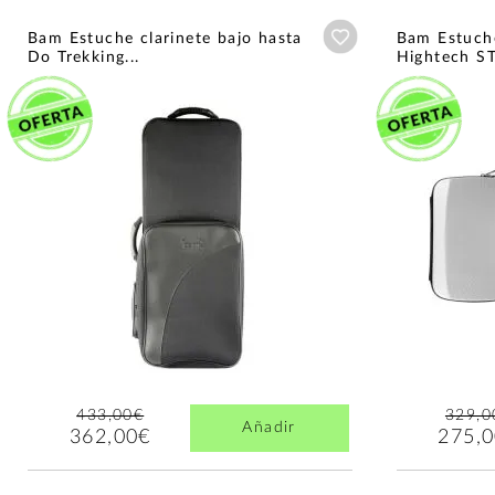
Añadir a wishlist
Bam Estuche clarinete bajo hasta
Bam Estuche
Do Trekking...
Hightech S
433,00€
329,0
Añadir
362,00€
275,