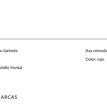
a clarinete
Asa cómod
Color: rojo
sillo frontal
MARCAS