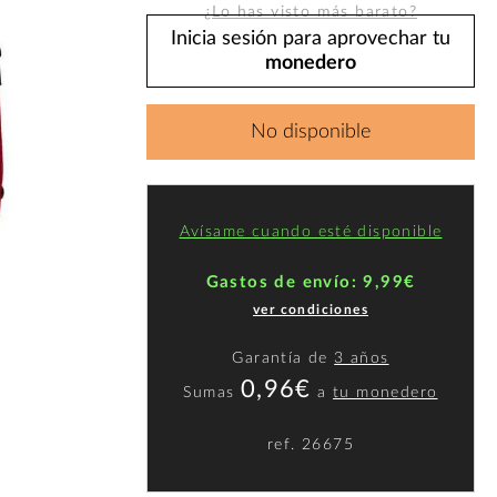
¿Lo has visto más barato?
Inicia sesión para aprovechar tu
monedero
No disponible
Avísame cuando esté disponible
Gastos de envío: 9,99€
ver condiciones
Garantía de
3 años
0,96€
Sumas
a
tu monedero
ref.
26675