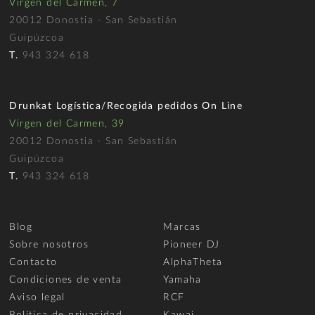
Virgen del Carmen, 7
20012 Donostia - San Sebastián
Guipúzcoa
T.
943 324 618
Drunkat Logística/Recogida pedidos On Line
Virgen del Carmen, 39
20012 Donostia - San Sebastián
Guipúzcoa
T.
943 324 618
Blog
Marcas
Sobre nosotros
Pioneer DJ
Contacto
AlphaTheta
Condiciones de venta
Yamaha
Aviso legal
RCF
Política de privacidad
Kawai