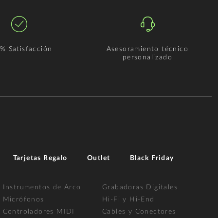
% Satisfacción
Asesoramiento técnico
personalizado
Tarjetas Regalo
Outlet
Black Friday
Instrumentos de Arco
Grabadoras Digitales
Micrófonos
Hi-Fi y Hi-End
Controladores MIDI
Cables y Conectores