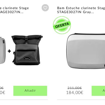
Añadir a wishlist
 clarinete Stage
Bam Estuche clarinete Sta
TAGE3027IN...
STAGE3027IN Gray...
0€
211,00€
Añadir
A
00€
184,00€