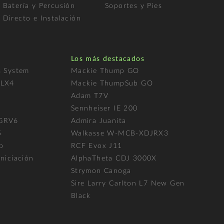
Batería y Percusión
Soportes y Pies
Directo e Instalación
Los más destacados
s System
Mackie Thump GO
FLX4
Mackie ThumpSub GO
Adam T7V
l
Sennheiser IE 200
 GRV6
Admira Juanita
5
Walkasse W-MCB-XDJRX3
p
RCF Evox J11
niciación
AlphaTheta CDJ 3000X
Strymon Canoga
Sire Larry Carlton L7 New Gen
Black