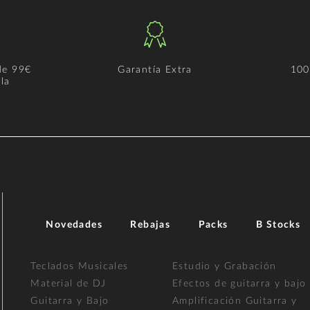
de 99€
Garantía Extra
100
la
Novedades
Rebajas
Packs
B Stocks
Teclados Musicales
Estudio y Grabación
Material de DJ
Efectos de guitarra y bajo
Guitarra y Bajo
Amplificación Guitarra y