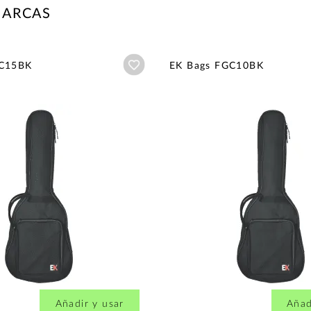
MARCAS
Añadir a wishlist
GC15BK
EK Bags FGC10BK
Añadir y usar
Añad