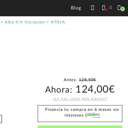
Blog
0
 Alba 4/4 Iniciación + AT01A
Antes:
128,50€
124,00€
Ahora:
¿Lo has visto más barato?
Financia tu compra en 6 meses sin
intereses