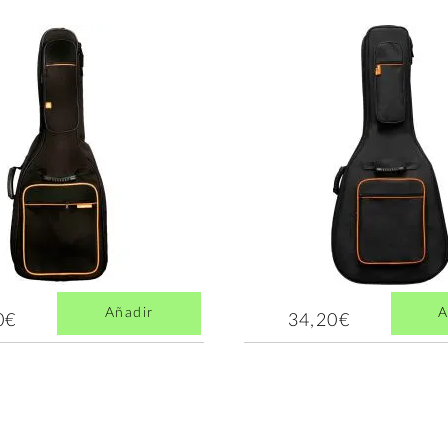
Añadir
A
0€
34,20€