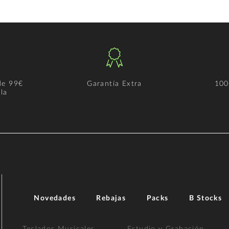
de 99€
Garantía Extra
100
la
Novedades
Rebajas
Packs
B Stocks
Teclados Musicales
Estudio y Grabación