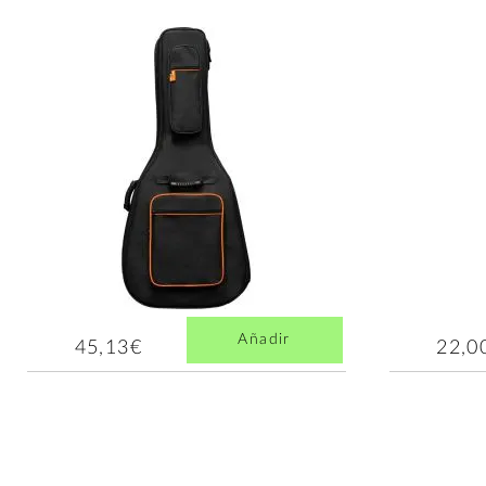
Añadir
45,13€
22,0