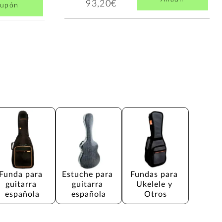
93,20€
cupón
Funda para 
Estuche para 
Fundas para 
guitarra 
guitarra 
Ukelele y 
española
española
Otros