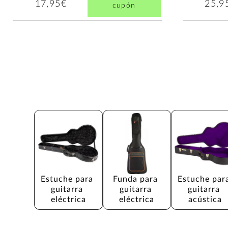
17,95€
25,9
cupón
Estuche para 
Funda para 
Estuche par
guitarra 
guitarra 
guitarra 
eléctrica
eléctrica
acústica