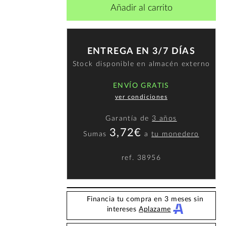
Añadir al carrito
ENTREGA EN 3/7 DÍAS
Stock disponible en almacén externo
ENVÍO GRATIS
ver condiciones
Garantía de
3 años
3,72€
Sumas
a
tu monedero
ref.
38956
Financia tu compra en 3 meses sin
intereses
Aplazame