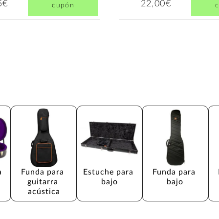
5€
22,00€
cupón
a 
Funda para 
Estuche para 
Funda para 
guitarra 
bajo
bajo
acústica