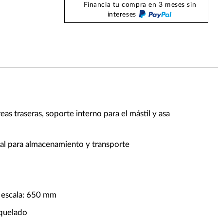
Financia tu compra en 3 meses sin
intereses
reas traseras, soporte interno para el mástil y asa
eal para almacenamiento y transporte
 escala: 650 mm
iquelado