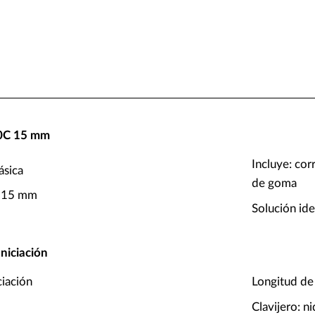
)
0C 15 mm
Incluye: cor
ásica
de goma
e 15 mm
Solución id
niciación
ciación
Longitud de
Clavijero: n