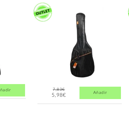
7,83€
ñadir
Añadir
5,98€