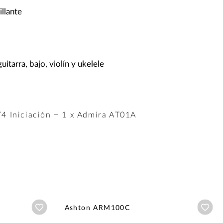
llante
uitarra, bajo, violín y ukelele
4 Iniciación + 1 x Admira AT01A
Añadir a wishlist
Aña
Ashton ARM100C