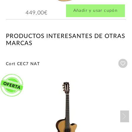
Añadir y usar cupón
449,00€
PRODUCTOS INTERESANTES DE OTRAS
MARCAS
Añ
Cort CEC7 NAT
Nex