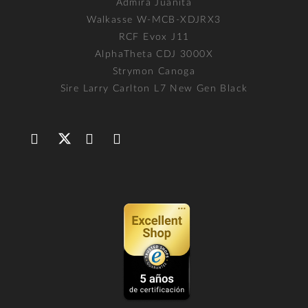
Admira Juanita
Walkasse W-MCB-XDJRX3
RCF Evox J11
AlphaTheta CDJ 3000X
Strymon Canoga
Sire Larry Carlton L7 New Gen Black