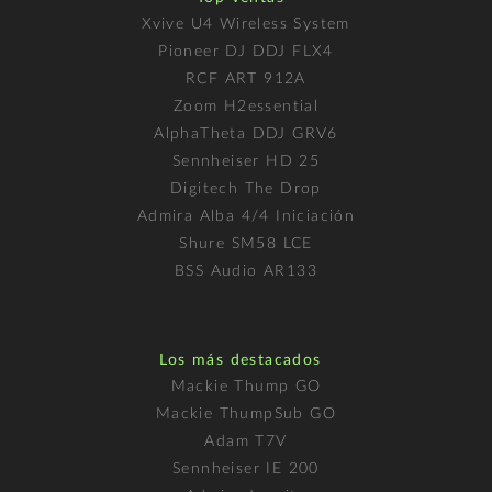
Xvive U4 Wireless System
Pioneer DJ DDJ FLX4
RCF ART 912A
Zoom H2essential
AlphaTheta DDJ GRV6
Sennheiser HD 25
Digitech The Drop
Admira Alba 4/4 Iniciación
Shure SM58 LCE
BSS Audio AR133
Los más destacados
Mackie Thump GO
Mackie ThumpSub GO
Adam T7V
Sennheiser IE 200