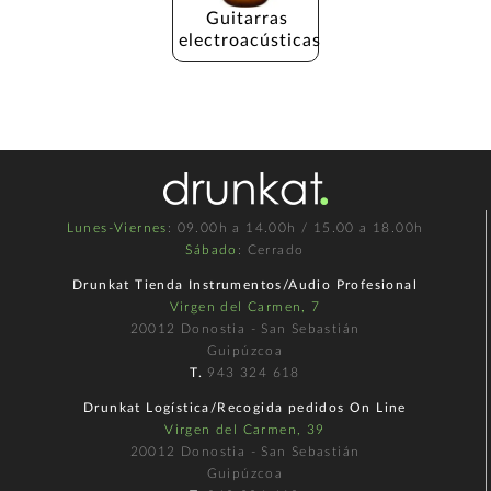
Guitarras 
electroacústicas
Lunes-Viernes
: 09.00h a 14.00h / 15.00 a 18.00h
Sábado
: Cerrado
Drunkat Tienda Instrumentos/Audio Profesional
Virgen del Carmen, 7
20012 Donostia - San Sebastián
Guipúzcoa
T.
943 324 618
Drunkat Logística/Recogida pedidos On Line
Virgen del Carmen, 39
20012 Donostia - San Sebastián
Guipúzcoa