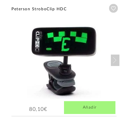
Añadi
Peterson StroboClip HDC
Nex
Añadir
80,10€