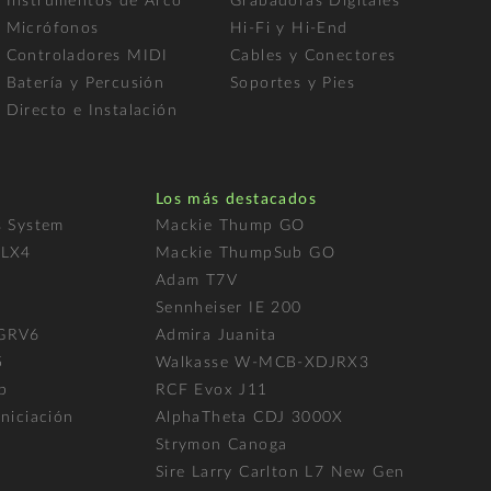
Instrumentos de Arco
Grabadoras Digitales
Micrófonos
Hi-Fi y Hi-End
Controladores MIDI
Cables y Conectores
Batería y Percusión
Soportes y Pies
Directo e Instalación
Los más destacados
s System
Mackie Thump GO
FLX4
Mackie ThumpSub GO
Adam T7V
l
Sennheiser IE 200
 GRV6
Admira Juanita
5
Walkasse W-MCB-XDJRX3
p
RCF Evox J11
niciación
AlphaTheta CDJ 3000X
Strymon Canoga
Sire Larry Carlton L7 New Gen