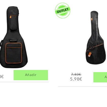
7,83€
Añadir
3€
A
5,98€