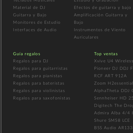
Teclados Musicales
Estudio y Grabación
Material de DJ
Efectos de guitarra y bajo
Guitarra y Bajo
Amplificación Guitarra y
Monitores de Estudio
Bajo
Interfaces de Audio
Instrumentos de Viento
Auriculares
Guía regalos
Top ventas
Regalos para DJ
Xvive U4 Wireles
Regalos para guitarristas
Pioneer DJ DDJ 
Regalos para pianistas
RCF ART 912A
Regalos para bateristas
Zoom H2essentia
Regalos para violinistas
AlphaTheta DDJ
Regalos para saxofonistas
Sennheiser HD 2
Digitech The Dro
Admira Alba 4/4 I
Shure SM58 LCE
BSS Audio AR133