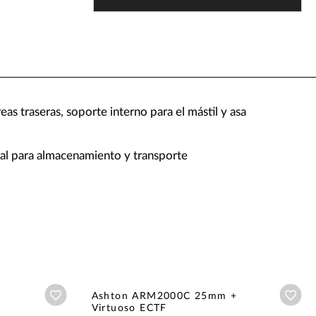
reas traseras, soporte interno para el mástil y asa
eal para almacenamiento y transporte
Añadir a wishlist
Aña
Ashton ARM2000C 25mm +
Virtuoso ECTF