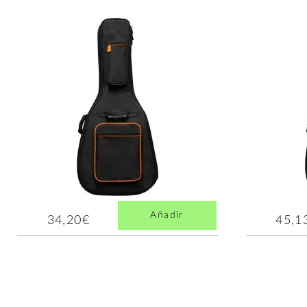
Añadir
34,20€
45,1