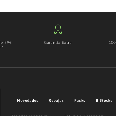
de 99€
Garantía Extra
100
la
Novedades
Rebajas
Packs
B Stocks