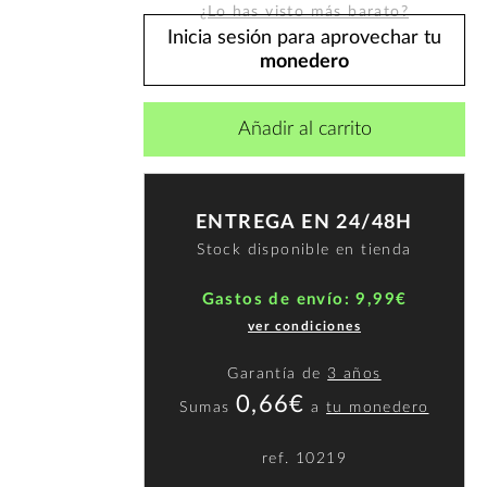
¿Lo has visto más barato?
Inicia sesión para aprovechar tu
monedero
Añadir al carrito
ENTREGA EN 24/48H
Stock disponible en tienda
Gastos de envío: 9,99€
ver condiciones
Garantía de
3 años
0,66€
Sumas
a
tu monedero
ref.
10219