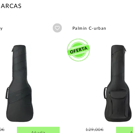
MARCAS
Añadir a wishlist
ty
Palmin C-urban
0€
129,00€