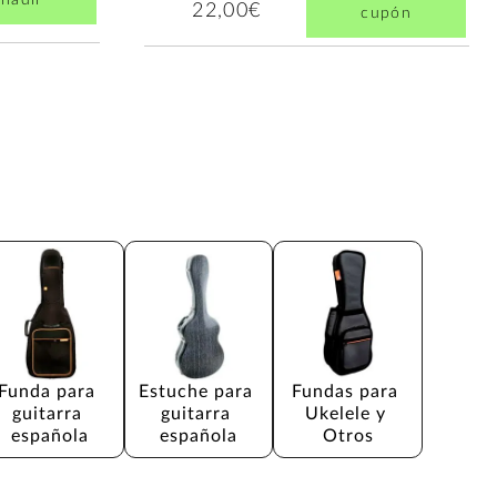
ñadir
22,00€
cupón
Funda para 
Estuche para 
Fundas para 
guitarra 
guitarra 
Ukelele y 
española
española
Otros