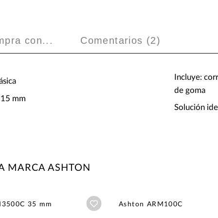
mpra con...
Comentarios (
2
)
Incluye: cor
ásica
de goma
e 15 mm
Solución id
LA MARCA ASHTON
Añadir a wishlist
M3500C 35 mm
Ashton ARM100C