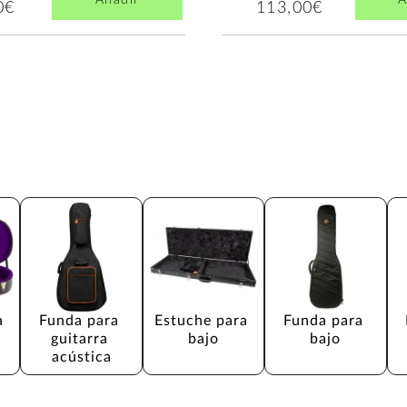
Añadir
A
0€
113,00€
a 
Funda para 
Estuche para 
Funda para 
guitarra 
bajo
bajo
acústica