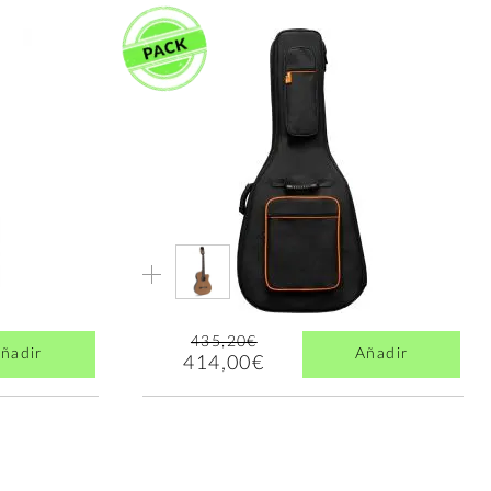
435,20€
ñadir
Añadir
414,00€