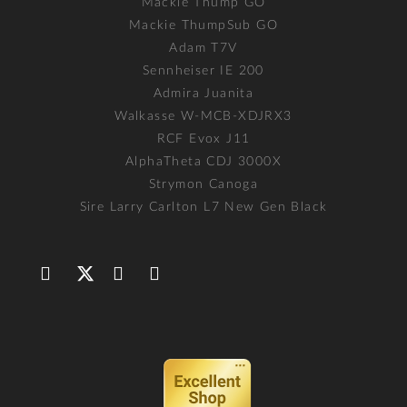
Mackie Thump GO
Mackie ThumpSub GO
Adam T7V
Sennheiser IE 200
Admira Juanita
Walkasse W-MCB-XDJRX3
RCF Evox J11
AlphaTheta CDJ 3000X
Strymon Canoga
Sire Larry Carlton L7 New Gen Black