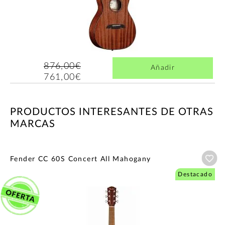
876,00€
Añadir
761,00€
PRODUCTOS INTERESANTES DE OTRAS
MARCAS
Añ
Fender CC 60S Concert All Mahogany
Destacado