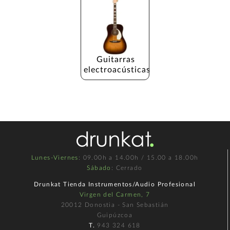
Guitarras 
electroacústicas
Lunes-Viernes
: 09.00h a 14.00h / 15.00 a 18.00h
Sábado
: Cerrado
Drunkat Tienda Instrumentos/Audio Profesional
Virgen del Carmen, 7
20012 Donostia - San Sebastián
Guipúzcoa
T.
943 324 618