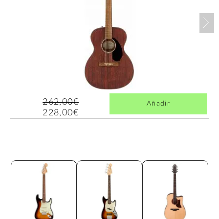
Nex
262,00€
Añadir
228,00€