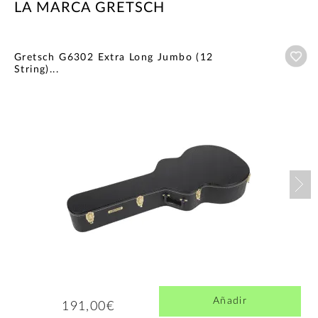
LA MARCA GRETSCH
Añ
Gretsch G6302 Extra Long Jumbo (12
String)...
Nex
Añadir
191,00€