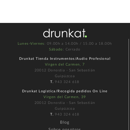
Lunes-Viernes
: 09.00h a 14.00h / 15.00 a 18.00h
Sábado
: Cerrado
Drunkat Tienda Instrumentos/Audio Profesional
Virgen del Carmen, 7
20012 Donostia - San Sebastián
Guipúzcoa
T.
943 324 618
Drunkat Logística/Recogida pedidos On Line
Virgen del Carmen, 39
20012 Donostia - San Sebastián
Guipúzcoa
T.
943 324 618
Blog
Sobre nosotros