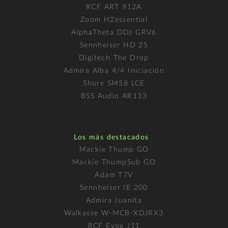
RCF ART 912A
Zoom H2essential
AlphaTheta DDJ GRV6
Sennheiser HD 25
Digitech The Drop
Admira Alba 4/4 Iniciación
Shure SM58 LCE
BSS Audio AR133
Los más destacados
Mackie Thump GO
Mackie ThumpSub GO
Adam T7V
Sennheiser IE 200
Admira Juanita
Walkasse W-MCB-XDJRX3
RCF Evox J11