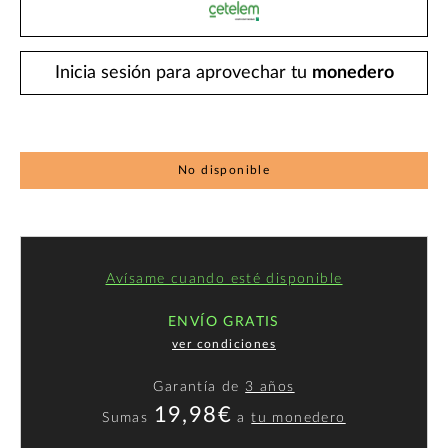
Inicia sesión para aprovechar tu
monedero
No disponible
Avísame cuando esté disponible
ENVÍO GRATIS
ver condiciones
Garantía de
3 años
19,98€
Sumas
a
tu monedero