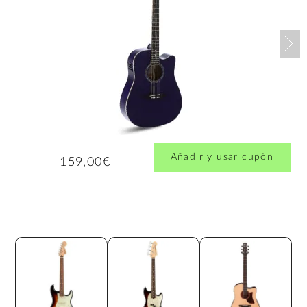
Nex
Añadir y usar cupón
159,00€