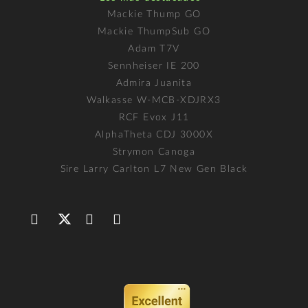
Mackie Thump GO
Mackie ThumpSub GO
Adam T7V
Sennheiser IE 200
Admira Juanita
Walkasse W-MCB-XDJRX3
RCF Evox J11
AlphaTheta CDJ 3000X
Strymon Canoga
Sire Larry Carlton L7 New Gen Black