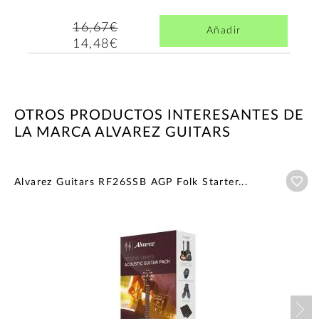
16,67€
Añadir
14,48€
OTROS PRODUCTOS INTERESANTES DE
LA MARCA ALVAREZ GUITARS
Añ
Alvarez Guitars RF26SSB AGP Folk Starter...
Nex