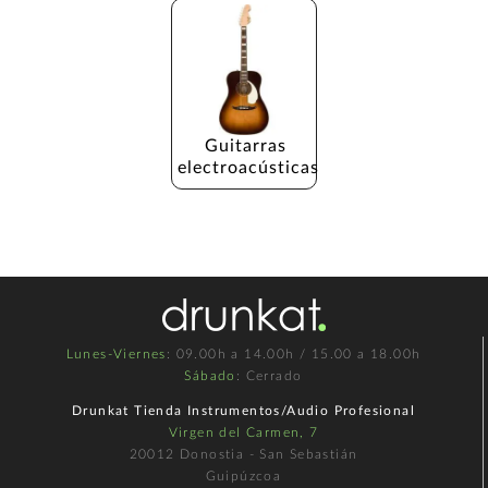
Guitarras 
electroacústicas
Lunes-Viernes
: 09.00h a 14.00h / 15.00 a 18.00h
Sábado
: Cerrado
Drunkat Tienda Instrumentos/Audio Profesional
Virgen del Carmen, 7
20012 Donostia - San Sebastián
Guipúzcoa