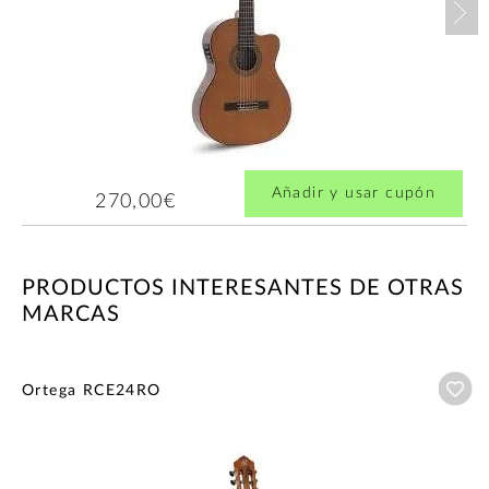
Añadir y usar cupón
270,00€
PRODUCTOS INTERESANTES DE OTRAS
MARCAS
Añ
Ortega RCE24RO