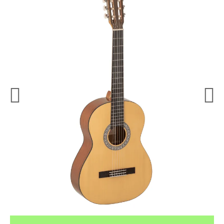
¿Quieres crearte tu propio pack?