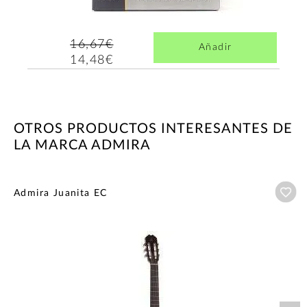
16,67€
Añadir
14,48€
OTROS PRODUCTOS INTERESANTES DE
LA MARCA ADMIRA
Añ
Admira Juanita EC
Nex