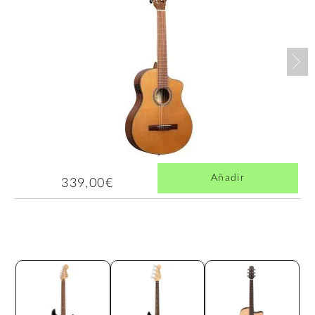
Nex
Añadir
339,00€