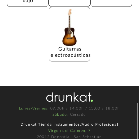
bajo
Guitarras 
electroacústicas
Lunes-Viernes
: 09.00h a 14.00h / 15.00 a 18.00h
Sábado
: Cerrado
Drunkat Tienda Instrumentos/Audio Profesional
Virgen del Carmen, 7
20012 Donostia - San Sebastián