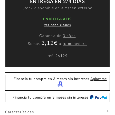
ENTREGA EN 2/4 DÍAS
Stock disponible en almacén externo
ENVÍO GRATIS
ver condiciones
Garantía de
3 años
3,12€
Sumas
a
tu monedero
ref.
26129
Financia tu compra en 3 meses sin intereses
Aplazame
Financia tu compra en 3 meses sin intereses
Características