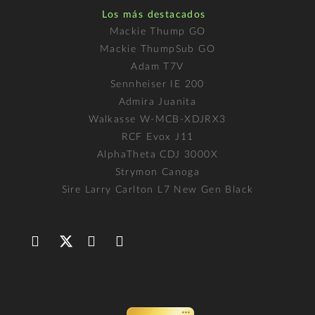
Los más destacados
Mackie Thump GO
Mackie ThumpSub GO
Adam T7V
Sennheiser IE 200
Admira Juanita
Walkasse W-MCB-XDJRX3
RCF Evox J11
AlphaTheta CDJ 3000X
Strymon Canoga
Sire Larry Carlton L7 New Gen Black