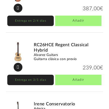
387,00€
Añadir
Entrega en 2/4 días
RC26HCE Regent Classical
Hybrid
Alvarez Guitars
Guitarra clásica con previo
239,00€
Añadir
Entrega en 3/5 días
Irene Conservatorio
Admira