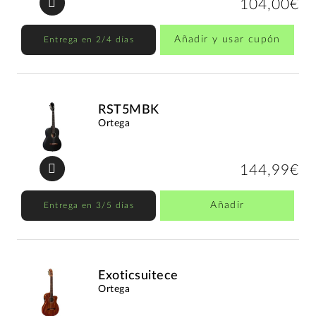
104,00€
Añadir y usar cupón
Entrega en 2/4 días
RST5MBK
Ortega
144,99€
Añadir
Entrega en 3/5 días
Exoticsuitece
Ortega