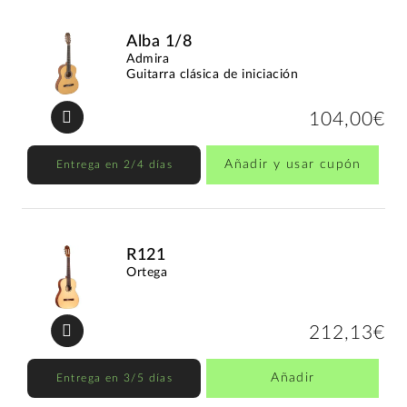
Alba 1/8
Admira
Guitarra clásica de iniciación
104,00€
Añadir y usar cupón
Entrega en 2/4 días
R121
Ortega
212,13€
Añadir
Entrega en 3/5 días