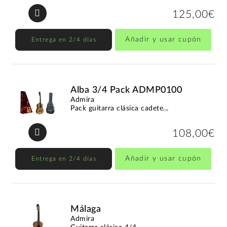
125,00€
Añadir y usar cupón
Entrega en 2/4 días
Alba 3/4 Pack ADMP0100
Admira
Pack guitarra clásica cadete...
108,00€
Añadir y usar cupón
Entrega en 2/4 días
Málaga
Admira