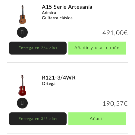
A15 Serie Artesanía
Admira
Guitarra clásica
491,00€
Añadir y usar cupón
Entrega en 2/4 días
R121-3/4WR
Ortega
190,57€
Añadir
Entrega en 3/5 días