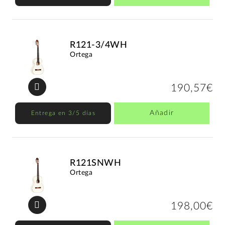
R121-3/4WH
Ortega
190,57€
Añadir
Entrega en 3/5 días
R121SNWH
Ortega
198,00€