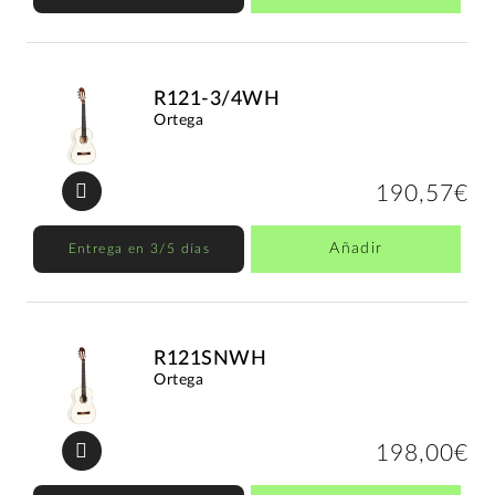
R121-3/4WH
Ortega
190,57€
Añadir
Entrega en 3/5 días
R121SNWH
Ortega
198,00€