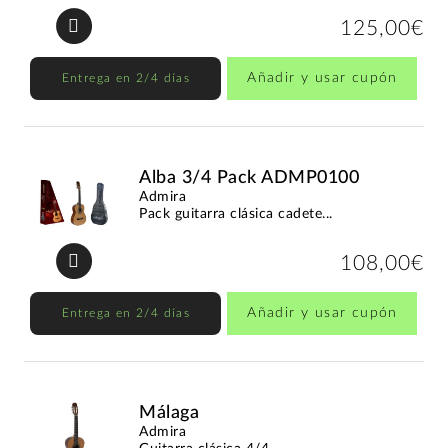
125,00€
Añadir y usar cupón
Entrega en 2/4 días
Alba 3/4 Pack ADMP0100
Admira
Pack guitarra clásica cadete...
108,00€
Añadir y usar cupón
Entrega en 2/4 días
Málaga
Admira