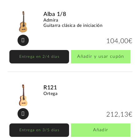
Alba 1/8
Admira
Guitarra clásica de iniciación
104,00€
Añadir y usar cupón
Entrega en 2/4 días
R121
Ortega
212,13€
Añadir
Entrega en 3/5 días