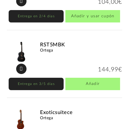
104,00€
Añadir y usar cupón
Entrega en 2/4 días
RST5MBK
Ortega
144,99€
Añadir
Entrega en 3/5 días
Exoticsuitece
Ortega