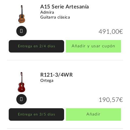
A15 Serie Artesanía
Admira
Guitarra clásica
491,00€
Añadir y usar cupón
Entrega en 2/4 días
R121-3/4WR
Ortega
190,57€
Añadir
Entrega en 3/5 días