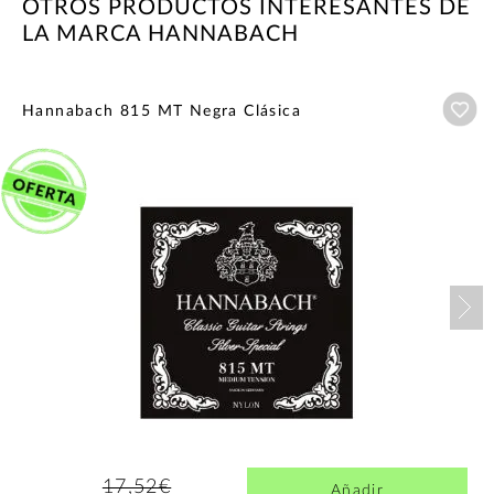
OTROS PRODUCTOS INTERESANTES DE
LA MARCA HANNABACH
Añ
Hannabach 815 MT Negra Clásica
Nex
17,52€
Añadir