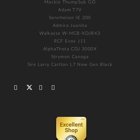
Mackie ThumpSub GO
Adam T7V
Sennheiser IE 200
Admira Juanita
Walkasse W-MCB-XDJRX3
RCF Evox J11
AlphaTheta CDJ 3000X
Strymon Canoga
Sire Larry Carlton L7 New Gen Black