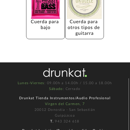
Cuerda para 
Cuerda para 
bajo
otros tipos de 
guitarra
Lunes-Viernes
: 09.00h a 14.00h / 15.00 a 18.00h
Sábado
: Cerrado
Drunkat Tienda Instrumentos/Audio Profesional
Virgen del Carmen, 7
20012 Donostia - San Sebastián
Guipúzcoa
T.
943 324 618