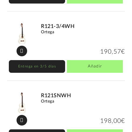
R121-3/4WH
Ortega
190,57€
Añadir
Entrega en 3/5 días
R121SNWH
Ortega
198,00€