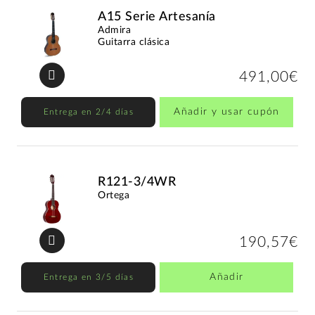
A15 Serie Artesanía
Admira
Guitarra clásica
491,00€
Añadir y usar cupón
Entrega en 2/4 días
R121-3/4WR
Ortega
190,57€
Añadir
Entrega en 3/5 días