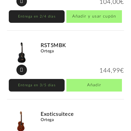
104,00€
Añadir y usar cupón
Entrega en 2/4 días
RST5MBK
Ortega
144,99€
Añadir
Entrega en 3/5 días
Exoticsuitece
Ortega