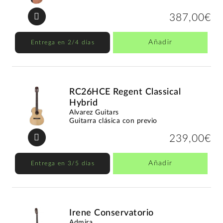
387,00€
Añadir
Entrega en 2/4 días
RC26HCE Regent Classical
Hybrid
Alvarez Guitars
Guitarra clásica con previo
239,00€
Añadir
Entrega en 3/5 días
Irene Conservatorio
Admira