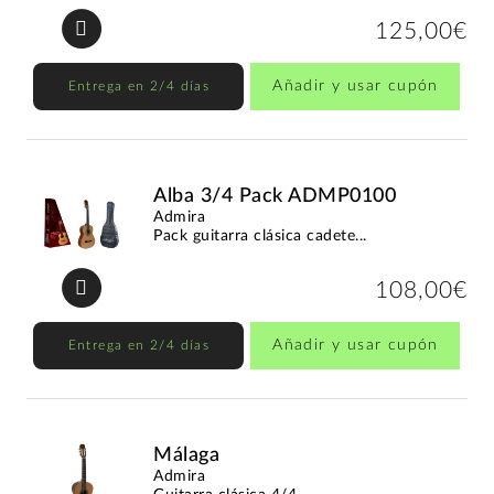
125,00€
Añadir y usar cupón
Entrega en 2/4 días
Alba 3/4 Pack ADMP0100
Admira
Pack guitarra clásica cadete...
108,00€
Añadir y usar cupón
Entrega en 2/4 días
Málaga
Admira