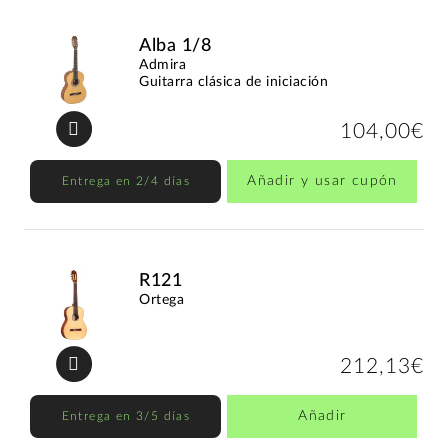
Alba 1/8
Admira
Guitarra clásica de iniciación
104,00€
Añadir y usar cupón
Entrega en 2/4 días
R121
Ortega
212,13€
Añadir
Entrega en 3/5 días