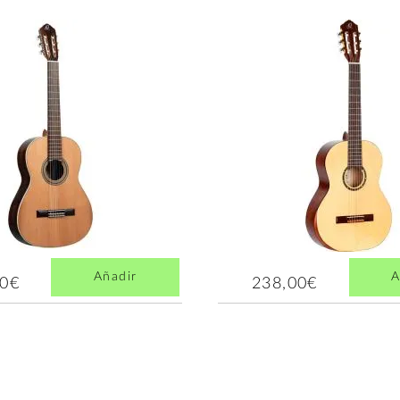
Añadir
A
00€
238,00€