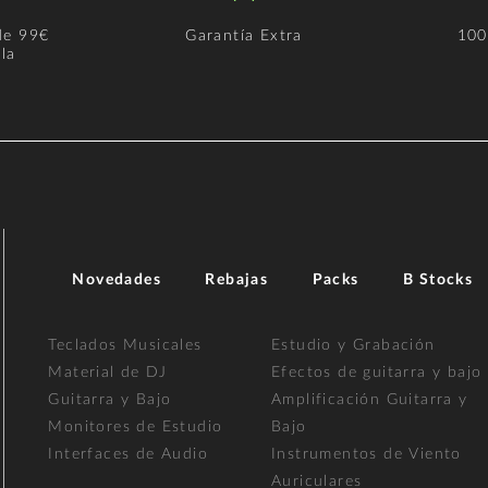
de 99€
Garantía Extra
100
la
Novedades
Rebajas
Packs
B Stocks
Teclados Musicales
Estudio y Grabación
Material de DJ
Efectos de guitarra y bajo
Guitarra y Bajo
Amplificación Guitarra y
Monitores de Estudio
Bajo
Interfaces de Audio
Instrumentos de Viento
Auriculares