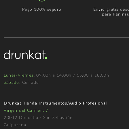
Pago 100% seguro
Envío gratis des
para Penínsu
Lunes-Viernes
: 09.00h a 14.00h / 15.00 a 18.00h
Sábado
: Cerrado
Drunkat Tienda Instrumentos/Audio Profesional
Virgen del Carmen, 7
20012 Donostia - San Sebastián
Guipúzcoa