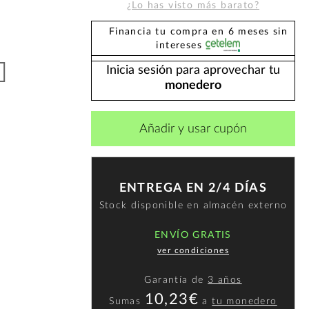
¿Lo has visto más barato?
Financia tu compra en 6 meses sin
intereses
Inicia sesión para aprovechar tu
monedero
Añadir y usar cupón
ENTREGA EN 2/4 DÍAS
Stock disponible en almacén externo
ENVÍO GRATIS
ver condiciones
Garantía de
3 años
10,23€
Sumas
a
tu monedero