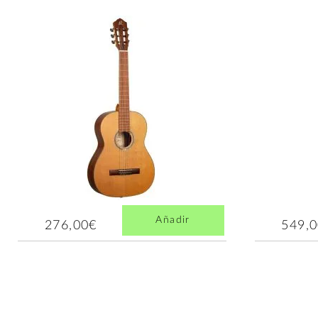
Añadir
276,00€
549,