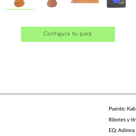
Configura tu pack
Puente: Kab
Ribetes y t
EQ: Adimra