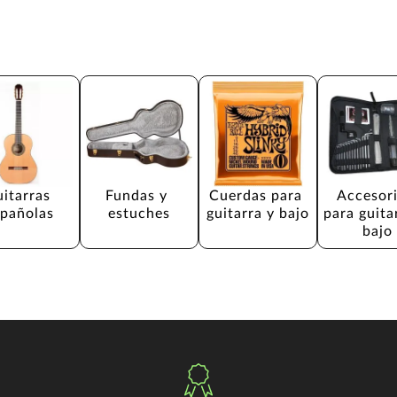
itarras 
Fundas y 
Cuerdas para 
Accesori
spañolas
estuches
guitarra y bajo
para guita
bajo