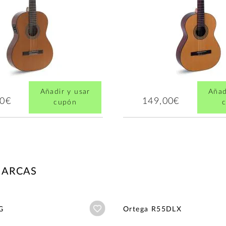
Añadir y usar
Añad
00€
149,00€
cupón
MARCAS
Añadir a wishlist
G
Ortega R55DLX