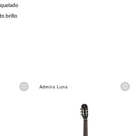
Niquelado
o brillo
Añadir a wishlist
Aña
Admira Luna