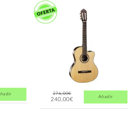
276,00€
ñadir
Añadir
240,00€