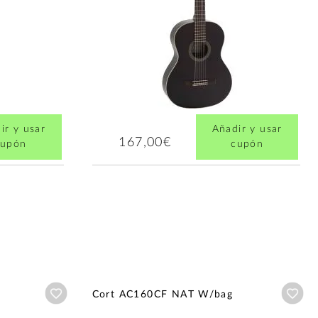
ir y usar
Añadir y usar
167,00€
cupón
cupón
Añadir a wishlist
Aña
Cort AC160CF NAT W/bag