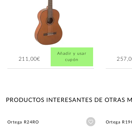
Añadir y usar
211,00€
257,
cupón
PRODUCTOS INTERESANTES DE OTRAS 
Añadir a wishlist
Ortega R24RO
Ortega R19