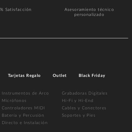
% Satisfacción
Asesoramiento técnico
personalizado
Tarjetas Regalo
Outlet
Black Friday
Instrumentos de Arco
Grabadoras Digitales
Micrófonos
Hi-Fi y Hi-End
Controladores MIDI
Cables y Conectores
Batería y Percusión
Soportes y Pies
Directo e Instalación