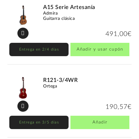
A15 Serie Artesanía
Admira
Guitarra clásica
491,00€
Añadir y usar cupón
Entrega en 2/4 días
R121-3/4WR
Ortega
190,57€
Añadir
Entrega en 3/5 días