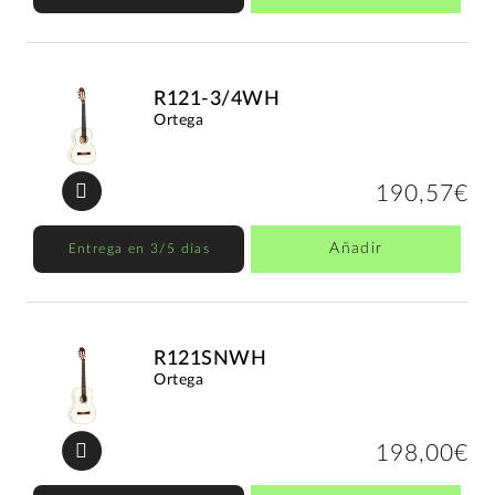
R121-3/4WH
Ortega
190,57€
Añadir
Entrega en 3/5 días
R121SNWH
Ortega
198,00€