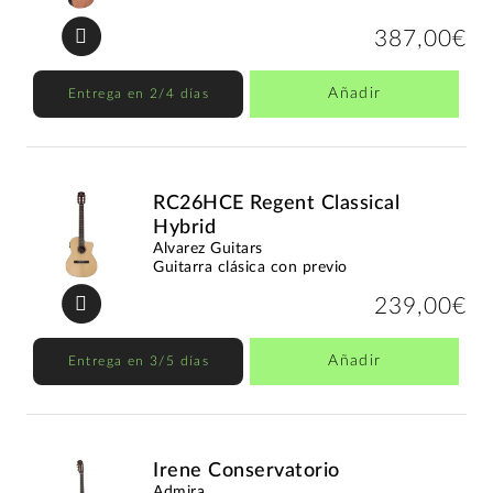
387,00€
Añadir
Entrega en 2/4 días
RC26HCE Regent Classical
Hybrid
Alvarez Guitars
Guitarra clásica con previo
239,00€
Añadir
Entrega en 3/5 días
Irene Conservatorio
Admira