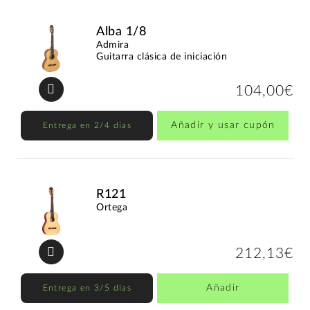
Alba 1/8
Admira
Guitarra clásica de iniciación
104,00€
Añadir y usar cupón
Entrega en 2/4 días
R121
Ortega
212,13€
Añadir
Entrega en 3/5 días