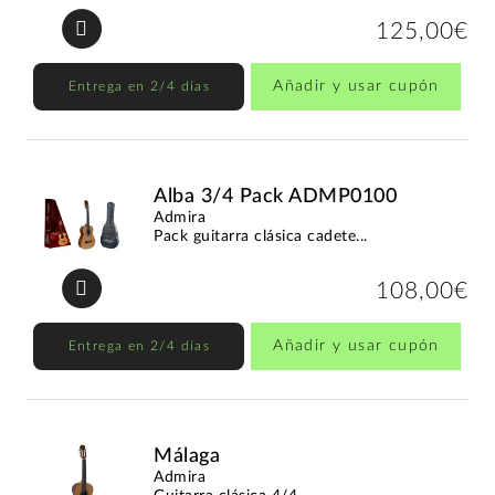
125,00€
Añadir y usar cupón
Entrega en 2/4 días
Alba 3/4 Pack ADMP0100
Admira
Pack guitarra clásica cadete...
108,00€
Añadir y usar cupón
Entrega en 2/4 días
Málaga
Admira