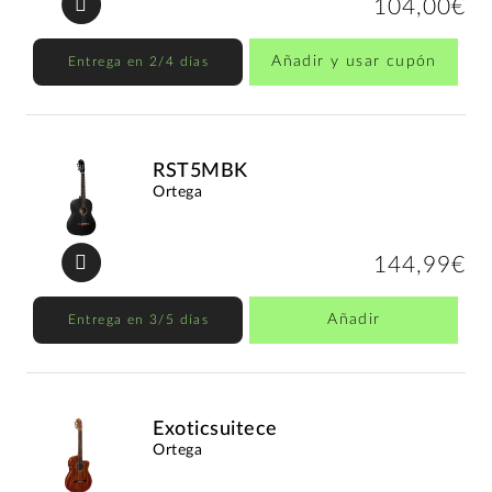
104,00€
Añadir y usar cupón
Entrega en 2/4 días
RST5MBK
Ortega
144,99€
Añadir
Entrega en 3/5 días
Exoticsuitece
Ortega