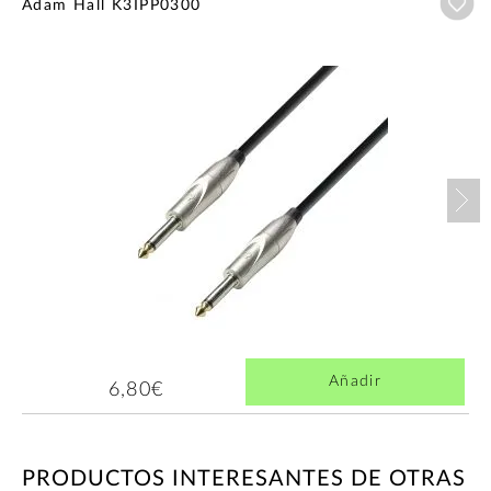
Añ
Adam Hall K3IPP0300
Nex
Añadir
6,80€
PRODUCTOS INTERESANTES DE OTRAS