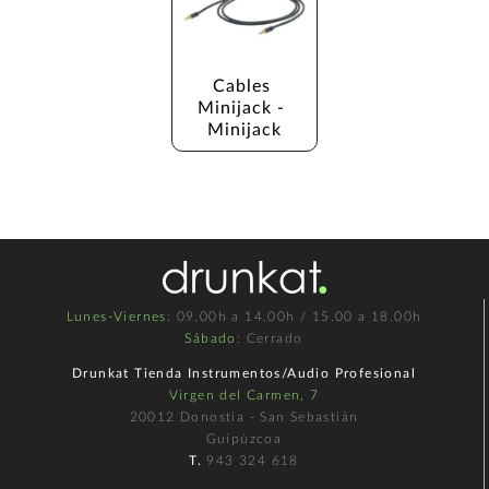
Cables 
Minijack - 
Minijack
Lunes-Viernes
: 09.00h a 14.00h / 15.00 a 18.00h
Sábado
: Cerrado
Drunkat Tienda Instrumentos/Audio Profesional
Virgen del Carmen, 7
20012 Donostia - San Sebastián
Guipúzcoa
T.
943 324 618