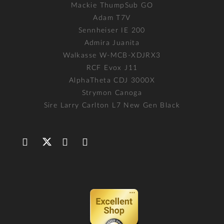
Mackie ThumpSub GO
Adam T7V
Sennheiser IE 200
Admira Juanita
Walkasse W-MCB-XDJRX3
RCF Evox J11
AlphaTheta CDJ 3000X
Strymon Canoga
Sire Larry Carlton L7 New Gen Black