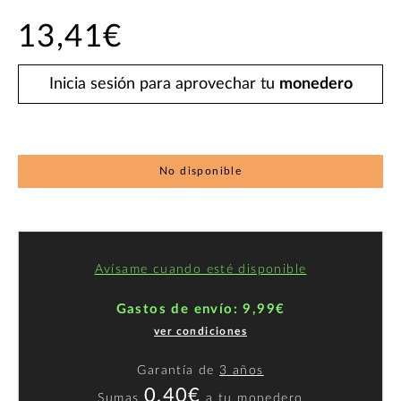
13,41€
Inicia sesión para aprovechar tu
monedero
No disponible
Avísame cuando esté disponible
Gastos de envío: 9,99€
ver condiciones
Garantía de
3 años
0,40€
Sumas
a
tu monedero