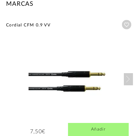
MARCAS
Añ
Cordial CFM 0.9 VV
Nex
Añadir
7,50€