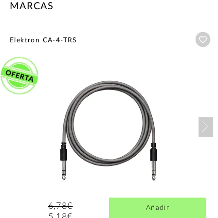
MARCAS
Añ
Elektron CA-4-TRS
Nex
6,78€
Añadir
5,18€