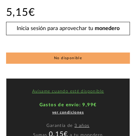
5,15€
Inicia sesión para aprovechar tu
monedero
No disponible
Avísame cuando esté disponible
Gastos de envío: 9,99€
ver condiciones
Garantía de
3 años
0,15€
Sumas
a
tu monedero