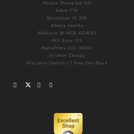
Mackie ThumpSub GO
Adam T7V
Sennheiser IE 200
Admira Juanita
Walkasse W-MCB-XDJRX3
RCF Evox J11
AlphaTheta CDJ 3000X
Strymon Canoga
Sire Larry Carlton L7 New Gen Black