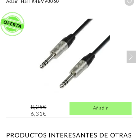
Añ
Adam Hall K4BVV0060
Nex
8,25€
Añadir
6,31€
PRODUCTOS INTERESANTES DE OTRAS