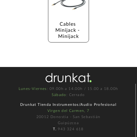
Cables 
Minijack - 
Minijack
Lunes-Viernes
: 09.00h a 14.00h / 15.00 a 18.00h
Sábado
: Cerrado
Drunkat Tienda Instrumentos/Audio Profesional
Virgen del Carmen, 7
20012 Donostia - San Sebastián
Guipúzcoa
T.
943 324 618