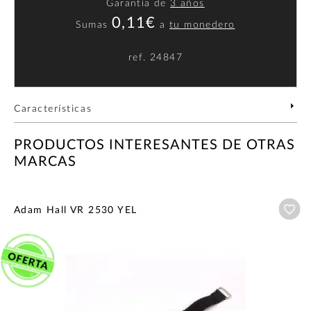
Garantía de
3 años
0,11€
Sumas
a
tu monedero
ref.
24847
Características
PRODUCTOS INTERESANTES DE OTRAS
MARCAS
Añ
Adam Hall VR 2530 YEL