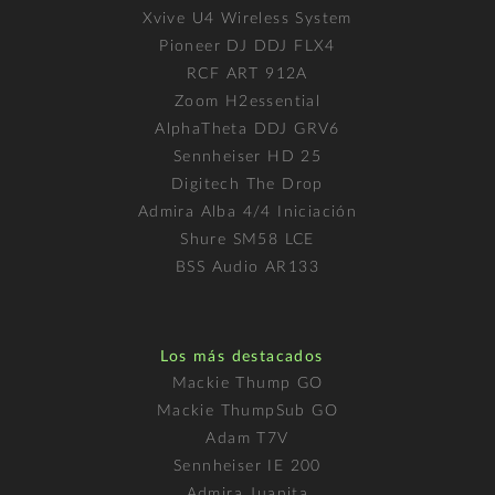
Xvive U4 Wireless System
Pioneer DJ DDJ FLX4
RCF ART 912A
Zoom H2essential
AlphaTheta DDJ GRV6
Sennheiser HD 25
Digitech The Drop
Admira Alba 4/4 Iniciación
Shure SM58 LCE
BSS Audio AR133
Los más destacados
Mackie Thump GO
Mackie ThumpSub GO
Adam T7V
Sennheiser IE 200
Admira Juanita