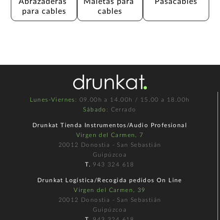
Abrazaderas 
Maletas para 
Pasacables
para cables
cables
Lunes-Viernes
: 09.00h a 14.00h / 15.00 a 18.00h
Sábado
: Cerrado
Drunkat Tienda Instrumentos/Audio Profesional
Virgen del Carmen, 7
20012 Donostia - San Sebastián
Guipúzcoa
T.
943 324 618
Drunkat Logística/Recogida pedidos On Line
Virgen del Carmen, 39
20012 Donostia - San Sebastián
Guipúzcoa
T.
943 324 618