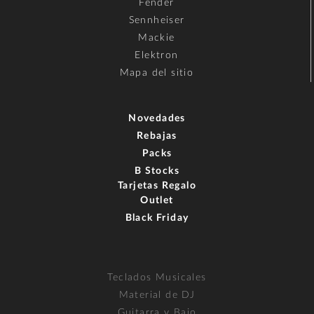
Fender
Sennheiser
Mackie
Elektron
Mapa del sitio
Novedades
Rebajas
Packs
B Stocks
Tarjetas Regalo
Outlet
Black Friday
Teclados Musicales
Material de DJ
Guitarra y Bajo