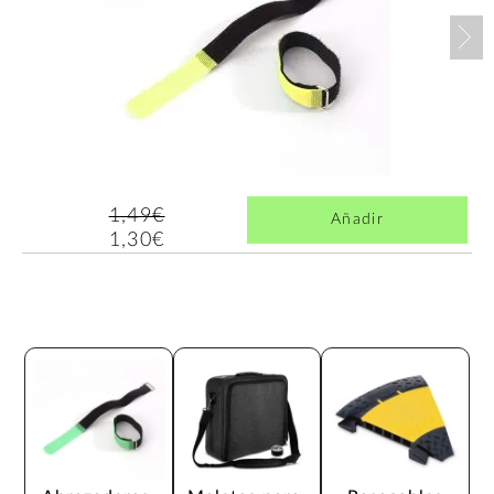
Nex
1,49€
Añadir
1,30€