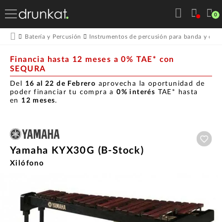
0
Batería y Percusión
Instrumentos de percusión para banda y orqu
Financia hasta 12 meses a 0% TAE* con
SEQURA
Del
16 al 22 de Febrero
aprovecha la oportunidad de
poder financiar tu compra a
0% interés
TAE* hasta
en
12 meses
.
Aña
Yamaha KYX30G (B-Stock)
Xilófono