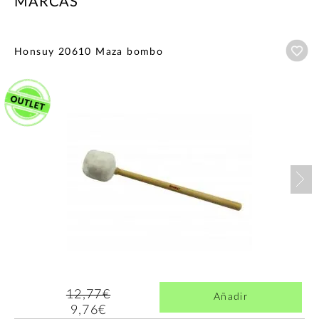
MARCAS
Añ
Honsuy 20610 Maza bombo
Nex
12,77€
Añadir
9,76€