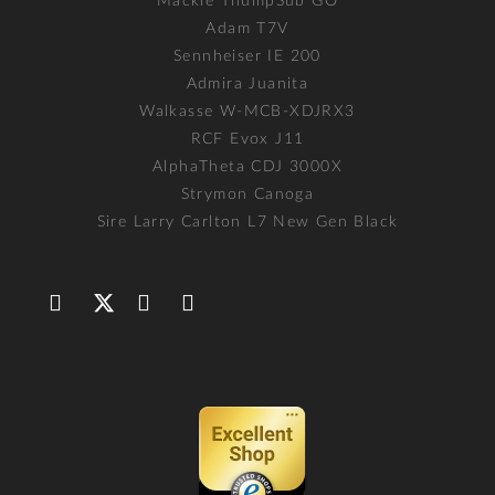
Mackie ThumpSub GO
Adam T7V
Sennheiser IE 200
Admira Juanita
Walkasse W-MCB-XDJRX3
RCF Evox J11
AlphaTheta CDJ 3000X
Strymon Canoga
Sire Larry Carlton L7 New Gen Black