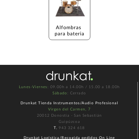
Alfombras 
para bateria
Lunes-Viernes
: 09.00h a 14.00h / 15.00 a 18.00h
Sábado
: Cerrado
Drunkat Tienda Instrumentos/Audio Profesional
Virgen del Carmen, 7
20012 Donostia - San Sebastián
Guipúzcoa
T.
943 324 618
Drunkat Logística/Recogida pedidos On Line