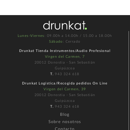
Lunes-Viernes
: 09.00h a 14.00h / 15.00 a 18.00h
Sábado
: Cerrado
Drunkat Tienda Instrumentos/Audio Profesional
Virgen del Carmen, 7
20012 Donostia - San Sebastián
Guipúzcoa
T.
943 324 618
Drunkat Logística/Recogida pedidos On Line
Virgen del Carmen, 39
20012 Donostia - San Sebastián
Guipúzcoa
T.
943 324 618
Blog
Sobre nosotros
Contacto