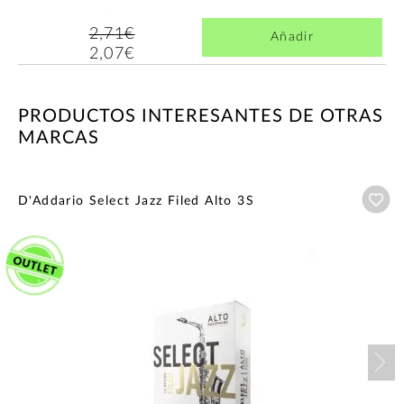
2,71€
Añadir
2,07€
PRODUCTOS INTERESANTES DE OTRAS
MARCAS
Añ
D'Addario Select Jazz Filed Alto 3S
Nex