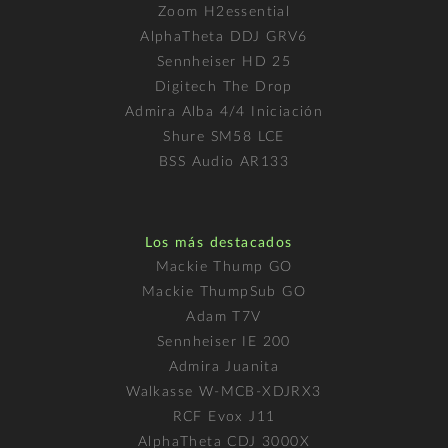
Zoom H2essential
AlphaTheta DDJ GRV6
Sennheiser HD 25
Digitech The Drop
Admira Alba 4/4 Iniciación
Shure SM58 LCE
BSS Audio AR133
Los más destacados
Mackie Thump GO
Mackie ThumpSub GO
Adam T7V
Sennheiser IE 200
Admira Juanita
Walkasse W-MCB-XDJRX3
RCF Evox J11
AlphaTheta CDJ 3000X