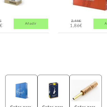
€
2,44€
Añadir
A
4€
1,86€