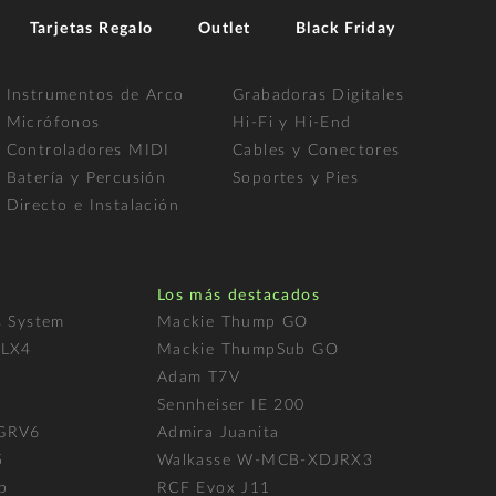
Tarjetas Regalo
Outlet
Black Friday
Instrumentos de Arco
Grabadoras Digitales
Micrófonos
Hi-Fi y Hi-End
Controladores MIDI
Cables y Conectores
Batería y Percusión
Soportes y Pies
Directo e Instalación
Los más destacados
s System
Mackie Thump GO
FLX4
Mackie ThumpSub GO
Adam T7V
l
Sennheiser IE 200
 GRV6
Admira Juanita
5
Walkasse W-MCB-XDJRX3
p
RCF Evox J11