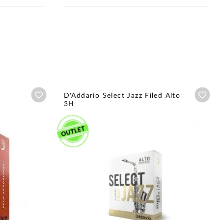
Añadir a wishlist
Aña
D'Addario Select Jazz Filed Alto
3H