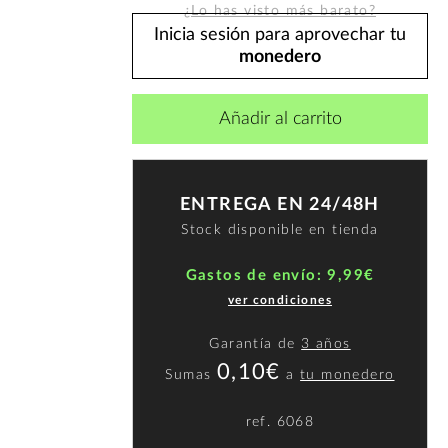
¿Lo has visto más barato?
Inicia sesión para aprovechar tu
monedero
Añadir al carrito
ENTREGA EN 24/48H
Stock disponible en tienda
Gastos de envío: 9,99€
ver condiciones
Garantía de
3 años
0,10€
Sumas
a
tu monedero
ref.
6068