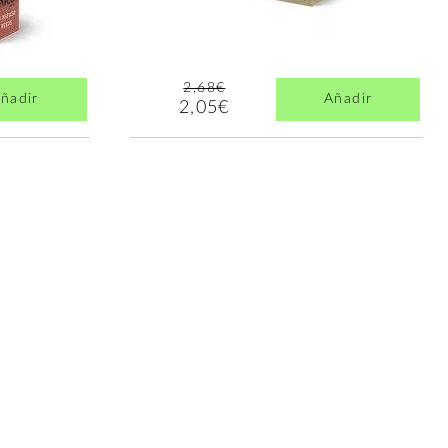
2,68€
ñadir
Añadir
2,05€