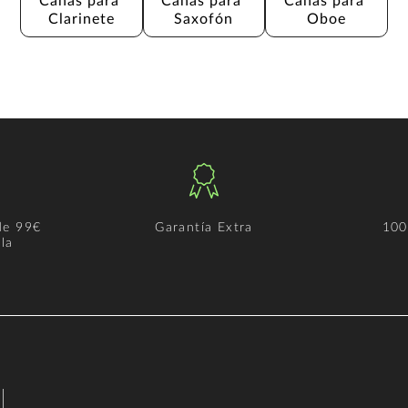
Cañas para 
Cañas para 
Cañas para 
Clarinete
Saxofón
Oboe
de 99€
Garantía Extra
100
la