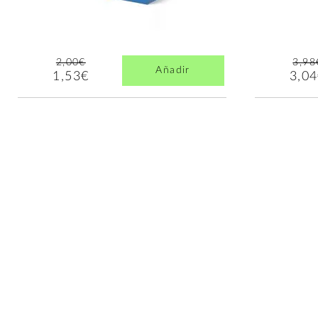
2,00€
3,98
Añadir
1,53€
3,0