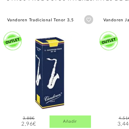
Añadir a wishlist
Vandoren Tradicional Tenor 3,5
Vandoren Ja
3,88€
4,51
Añadir
2,96€
3,4