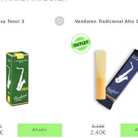
Añadir a wishlist
va Tenor 3
Vandoren Tradicional Alto 
€
3,13€
Añadir
A
4€
2,40€