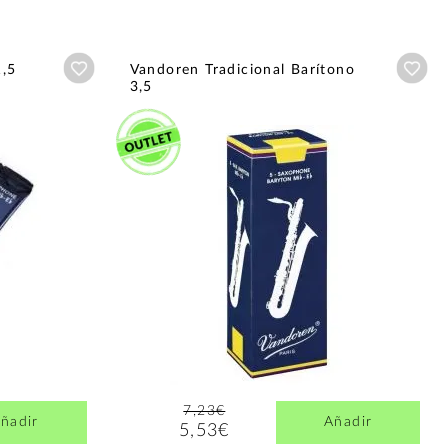
Añadir a wishlist
Aña
1,5
Vandoren Tradicional Barítono
3,5
7,23€
ñadir
Añadir
5,53€