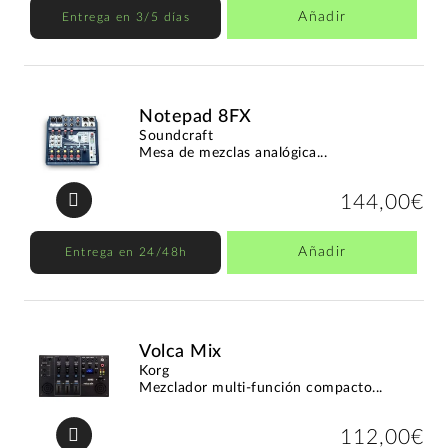
Añadir
Entrega en 3/5 días
Notepad 8FX
Soundcraft
Mesa de mezclas analógica...
144,00€
Añadir
Entrega en 24/48h
Volca Mix
Korg
Mezclador multi-función compacto...
112,00€