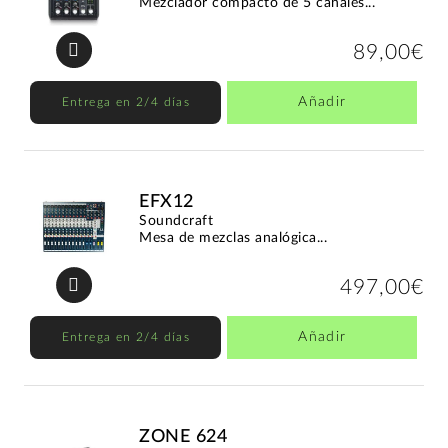
Mezclador compacto de 5 canales...
89,00€
Añadir
Entrega en 2/4 días
EFX12
Soundcraft
Mesa de mezclas analógica...
497,00€
Añadir
Entrega en 2/4 días
ZONE 624