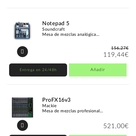
Notepad 5
Soundcraft
Mesa de mezclas analógica...
156,27€
119,44€
Añadir
Entrega en 24/48h
ProFX16v3
Mackie
Mesa de mezclas profesional...
521,00€