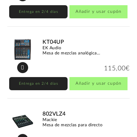
Añadir y usar cupón
Entrega en 2/4 días
KT04UP
EK Audio
Mesa de mezclas analógica...
115,00€
Añadir y usar cupón
Entrega en 2/4 días
802VLZ4
Mackie
Mesa de mezclas para directo