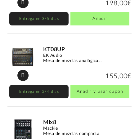
198,00€
Añadir
Entrega en 3/5 días
KT08UP
EK Audio
Mesa de mezclas analógica...
155,00€
Añadir y usar cupón
Entrega en 2/4 días
Mix8
Mackie
Mesa de mezclas compacta