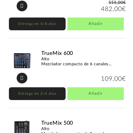
555,00€
482,00€
Añadir
Entrega en 4/8 días
TrueMix 600
Alto
Mezclador compacto de 6 canales...
109,00€
Añadir
Entrega en 2/4 días
TrueMix 500
Alto