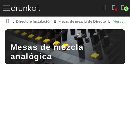
0
Mesas de 
Directo e Instalación
Mesas de mezcla de Directo
Mesas de mezcla
analógica