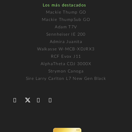
Los más destacados
Mackie Thump GO
Mackie ThumpSub GO
Adam T7V
Sennheiser IE 200
Admira Juanita
Walkasse W-MCB-XDJRX3
RCF Evox J11
AlphaTheta CDJ 3000X
Strymon Canoga
Sire Larry Carlton L7 New Gen Black