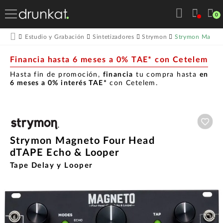
0
Strymon Magnet
Estudio y Grabación
Sintetizadores
Strymon
Financia hasta 6 meses a 0% TAE* con Cetelem
Hasta fin de promoción,
financia
tu compra hasta
en
6 meses a 0% interés TAE*
con Cetelem.
Aña
Strymon Magneto Four Head
dTAPE Echo & Looper
Tape Delay y Looper