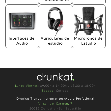
Interfaces de 
Auriculares de 
Micrófonos de 
Audio
estudio
Estudio
Lunes-Viernes
: 09.00h a 14.00h / 15.00 a 18.00h
Sábado
: Cerrado
Drunkat Tienda Instrumentos/Audio Profesional
Virgen del Carmen, 7
20012 Donostia - San Sebastián