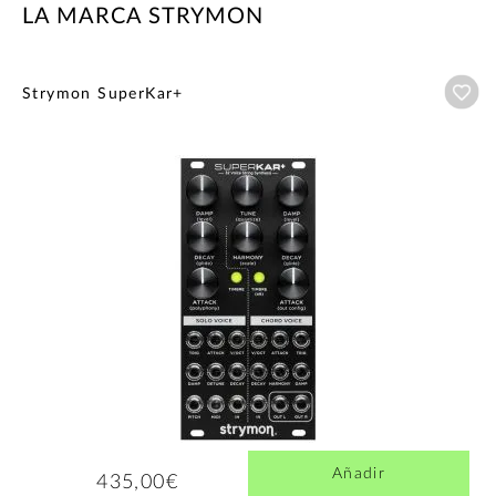
LA MARCA STRYMON
Añ
Strymon SuperKar+
Añadir
435,00€