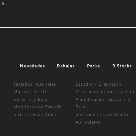
la
Novedades
Rebajas
Packs
B Stocks
Teclados Musicales
Estudio y Grabación
Material de DJ
Efectos de guitarra y bajo
Guitarra y Bajo
Amplificación Guitarra y
Monitores de Estudio
Bajo
Interfaces de Audio
Instrumentos de Viento
Auriculares