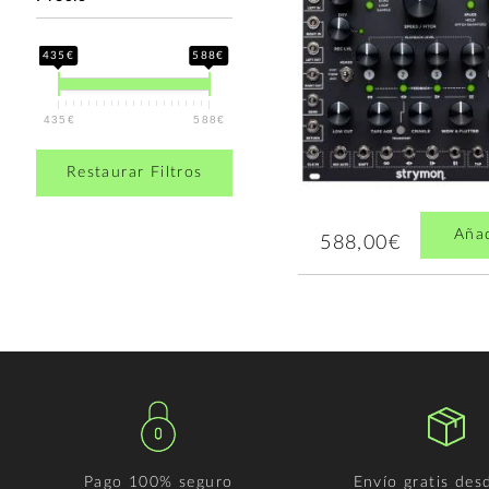
435€
588€
435€
588€
Restaurar Filtros
Aña
588,00€
Pago 100% seguro
Envío gratis des