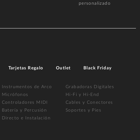
personalizado
Tarjetas Regalo
Outlet
Black Friday
Instrumentos de Arco
Grabadoras Digitales
Micrófonos
Hi-Fi y Hi-End
Controladores MIDI
Cables y Conectores
Batería y Percusión
Soportes y Pies
Directo e Instalación