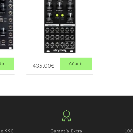
dir
Añadir
435,00€
de 99€
Garantía Extra
100