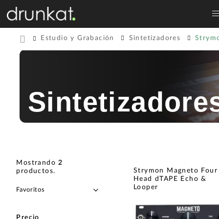
Estudio y Grabación
Sintetizadores
Strym
Sintetizadore
Mostrando
2
Strymon Magneto Four
productos
.
Head dTAPE Echo &
Looper
Precio