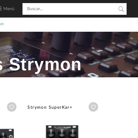
Menú
on
s Strymon
Añadir a wishlist
Añadir a wishlist
Strymon SuperKar+