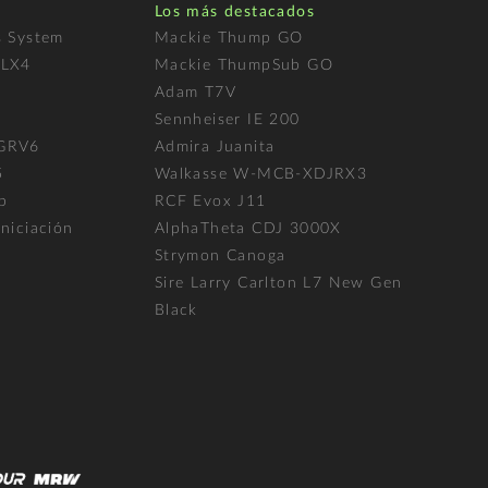
Los más destacados
s System
Mackie Thump GO
FLX4
Mackie ThumpSub GO
Adam T7V
l
Sennheiser IE 200
 GRV6
Admira Juanita
5
Walkasse W-MCB-XDJRX3
p
RCF Evox J11
niciación
AlphaTheta CDJ 3000X
Strymon Canoga
Sire Larry Carlton L7 New Gen
Black