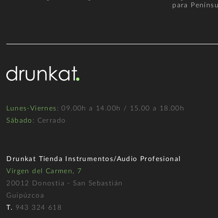
para Penínsu
Lunes-Viernes
: 09.00h a 14.00h / 15.00 a 18.00h
Sábado
: Cerrado
Drunkat Tienda Instrumentos/Audio Profesional
Virgen del Carmen, 7
20012 Donostia - San Sebastián
Guipúzcoa
T.
943 324 618