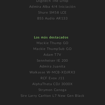
Digitech The Drop
Admira Alba 4/4 Iniciación
Shure SM58 LCE
BSS Audio AR133
Los más destacados
Mackie Thump GO
Mackie ThumpSub GO
Adam T7V
Sennheiser IE 200
Admira Juanita
Walkasse W-MCB-XDJRX3
RCF Evox J11
AlphaTheta CDJ 3000X
Strymon Canoga
Sire Larry Carlton L7 New Gen Black