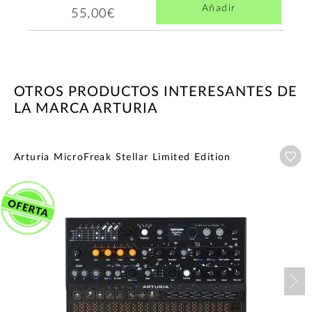
Añadir
55,00€
OTROS PRODUCTOS INTERESANTES DE
LA MARCA ARTURIA
Añ
Arturia MicroFreak Stellar Limited Edition
Nex