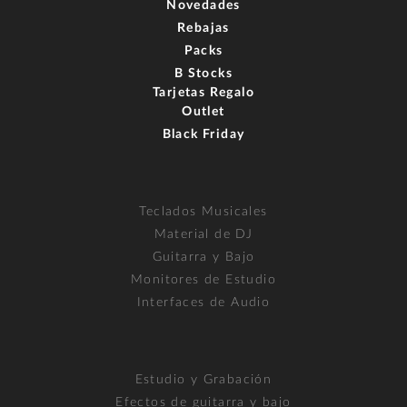
Novedades
Rebajas
Packs
B Stocks
Tarjetas Regalo
Outlet
Black Friday
Teclados Musicales
Material de DJ
Guitarra y Bajo
Monitores de Estudio
Interfaces de Audio
Estudio y Grabación
Efectos de guitarra y bajo