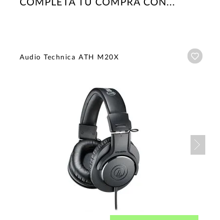
COMPLETA TU COMPRA CON...
Añadi
Audio Technica ATH M20X
Nex