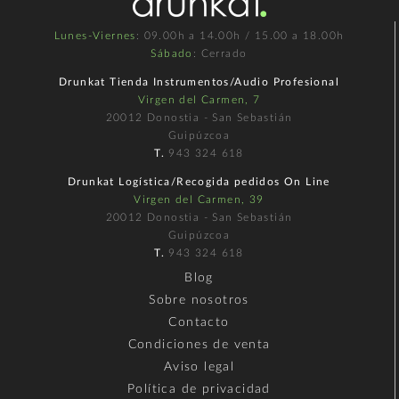
Lunes-Viernes
: 09.00h a 14.00h / 15.00 a 18.00h
Sábado
: Cerrado
Drunkat Tienda Instrumentos/Audio Profesional
Virgen del Carmen, 7
20012 Donostia - San Sebastián
Guipúzcoa
T.
943 324 618
Drunkat Logística/Recogida pedidos On Line
Virgen del Carmen, 39
20012 Donostia - San Sebastián
Guipúzcoa
T.
943 324 618
Blog
Sobre nosotros
Contacto
Condiciones de venta
Aviso legal
Política de privacidad