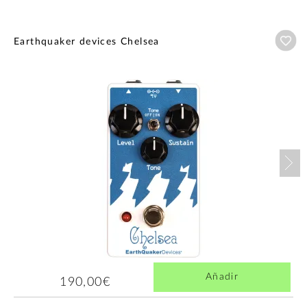
Añ
Earthquaker devices Chelsea
Nex
Añadir
190,00€