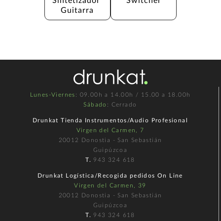
Sintetizador 
Switcher
Guitarra
Lunes-Viernes
: 09.00h a 14.00h / 15.00 a 18.00h
Sábado
: Cerrado
Drunkat Tienda Instrumentos/Audio Profesional
Virgen del Carmen, 7
20012 Donostia - San Sebastián
Guipúzcoa
T.
943 324 618
Drunkat Logística/Recogida pedidos On Line
Virgen del Carmen, 39
20012 Donostia - San Sebastián
Guipúzcoa
T.
943 324 618