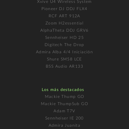
Xvive U4 Wireless System
Pioneer DJ DDJ FLX4
RCF ART 912A
Zoom H2essential
AlphaTheta DDJ GRV6
Sennheiser HD 25
Digitech The Drop
Admira Alba 4/4 Iniciación
Shure SM58 LCE
BSS Audio AR133
Los más destacados
Mackie Thump GO
Mackie ThumpSub GO
Adam T7V
Sennheiser IE 200
Admira Juanita