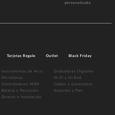
personalizado
Tarjetas Regalo
Outlet
Black Friday
Instrumentos de Arco
Grabadoras Digitales
Micrófonos
Hi-Fi y Hi-End
Controladores MIDI
Cables y Conectores
Batería y Percusión
Soportes y Pies
Directo e Instalación