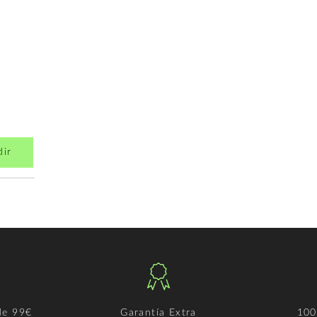
dir
de 99€
Garantía Extra
100