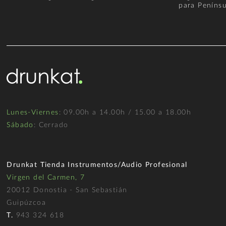
para Penínsu
Lunes-Viernes
: 09.00h a 14.00h / 15.00 a 18.00h
Sábado
: Cerrado
Drunkat Tienda Instrumentos/Audio Profesional
Virgen del Carmen, 7
20012 Donostia - San Sebastián
Guipúzcoa
T.
943 324 618