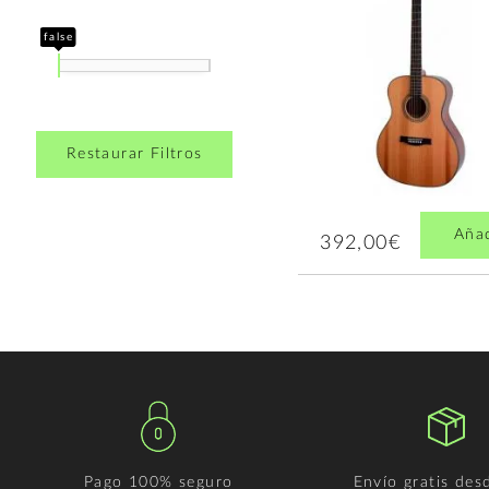
false
Restaurar Filtros
Aña
392,00€
Pago 100% seguro
Envío gratis des