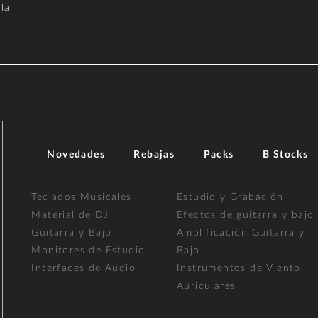
la
Novedades
Rebajas
Packs
B Stocks
Teclados Musicales
Estudio y Grabación
Material de DJ
Efectos de guitarra y bajo
Guitarra y Bajo
Amplificación Guitarra y
Monitores de Estudio
Bajo
Interfaces de Audio
Instrumentos de Viento
Auriculares