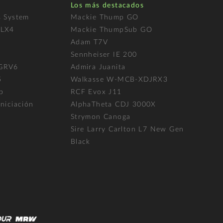
Los más destacados
s System
Mackie Thump GO
FLX4
Mackie ThumpSub GO
Adam T7V
l
Sennheiser IE 200
 GRV6
Admira Juanita
5
Walkasse W-MCB-XDJRX3
p
RCF Evox J11
niciación
AlphaTheta CDJ 3000X
Strymon Canoga
Sire Larry Carlton L7 New Gen
Black