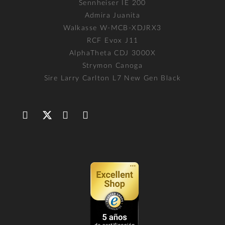
Sennheiser IE 200
Admira Juanita
Walkasse W-MCB-XDJRX3
RCF Evox J11
AlphaTheta CDJ 3000X
Strymon Canoga
Sire Larry Carlton L7 New Gen Black