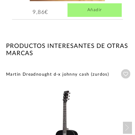
Añadir
9,86€
PRODUCTOS INTERESANTES DE OTRAS
MARCAS
Añ
Martin Dreadnought d-x johnny cash (zurdos)
Nex