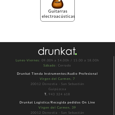
Guitarras 
electroacústicas
Lunes-Viernes
: 09.00h a 14.00h / 15.00 a 18.00h
Sábado
: Cerrado
Drunkat Tienda Instrumentos/Audio Profesional
Virgen del Carmen, 7
20012 Donostia - San Sebastián
Guipúzcoa
T.
943 324 618
Drunkat Logística/Recogida pedidos On Line
Virgen del Carmen, 39
20012 Donostia - San Sebastián