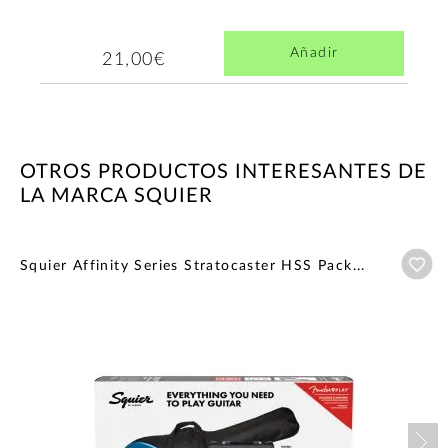
Añadir
21,00€
OTROS PRODUCTOS INTERESANTES DE
LA MARCA SQUIER
Añ
Squier Affinity Series Stratocaster HSS Pack...
Nex