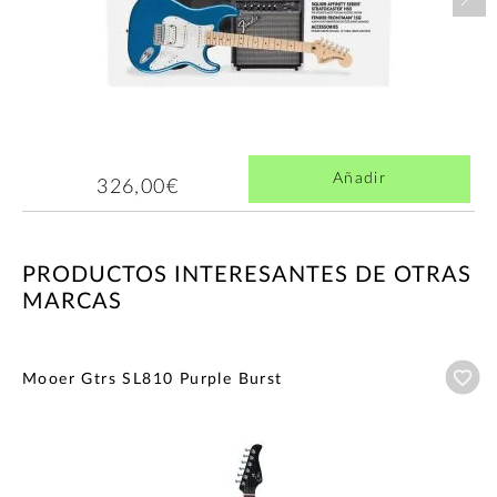
Añadir
326,00€
PRODUCTOS INTERESANTES DE OTRAS
MARCAS
Añ
Mooer Gtrs SL810 Purple Burst