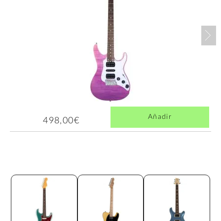
Nex
Añadir
498,00€