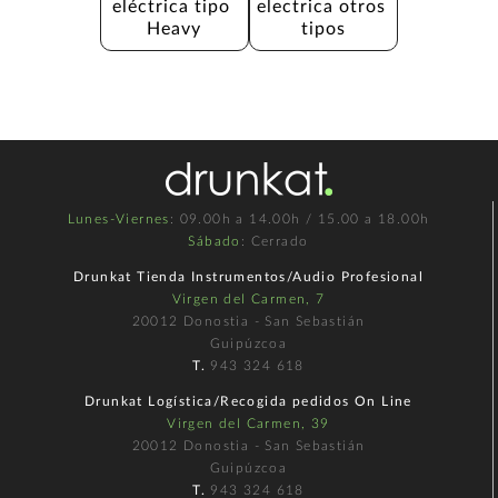
eléctrica tipo 
electrica otros 
Heavy
tipos
Lunes-Viernes
: 09.00h a 14.00h / 15.00 a 18.00h
Sábado
: Cerrado
Drunkat Tienda Instrumentos/Audio Profesional
Virgen del Carmen, 7
20012 Donostia - San Sebastián
Guipúzcoa
T.
943 324 618
Drunkat Logística/Recogida pedidos On Line
Virgen del Carmen, 39
20012 Donostia - San Sebastián
Guipúzcoa
T.
943 324 618