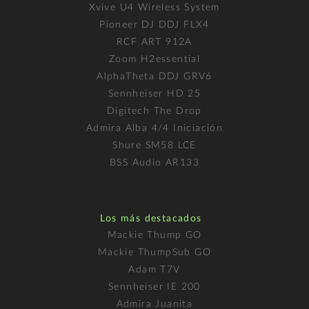
Xvive U4 Wireless System
Pioneer DJ DDJ FLX4
RCF ART 912A
Zoom H2essential
AlphaTheta DDJ GRV6
Sennheiser HD 25
Digitech The Drop
Admira Alba 4/4 Iniciación
Shure SM58 LCE
BSS Audio AR133
Los más destacados
Mackie Thump GO
Mackie ThumpSub GO
Adam T7V
Sennheiser IE 200
Admira Juanita