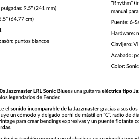
"Rhythm" (in
 pulgadas: 9.5" (241 mm)
manual para 
5.5" (64.77 cm)
Puente: 6-S
1
Hardware: n
pasón: puntos blancos
Clavijero: V
Acabado: pol
Color: Sonic
60s Jazzmaster LRL Sonic Blue
es una guitarra
eléctrica tipo J
elos legendarios de Fender.
ce el
sonido incomparable de la Jazzmaster
gracias a sus dos
cluye un cómodo y delgado perfil de mástil en "C", radio de di
vintage para crear bendings expresivas y un puente flotante c
erdas
.
o Squier también presenta en el clavijero una serigrafía tom