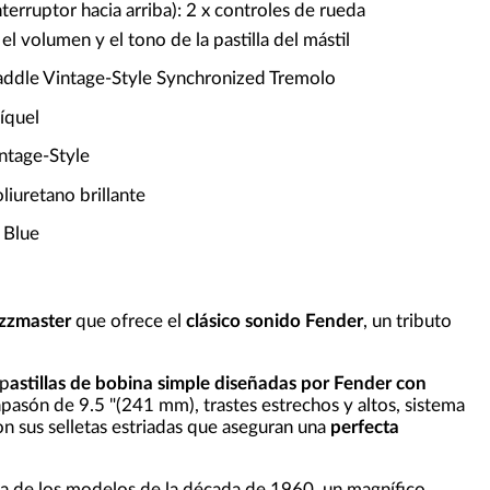
terruptor hacia arriba): 2 x controles de rueda
el volumen y el tono de la pastilla del mástil
addle Vintage-Style Synchronized Tremolo
íquel
intage-Style
iuretano brillante
 Blue
azzmaster
que ofrece el
clásico sonido Fender
,
un tributo
 p
astillas de bobina simple diseñadas por Fender con
apasón de 9.5 "(241 mm), trastes estrechos y altos, sistema
on sus selletas estriadas que aseguran una
perfecta
ada de los modelos de la década de 1960, un magnífico