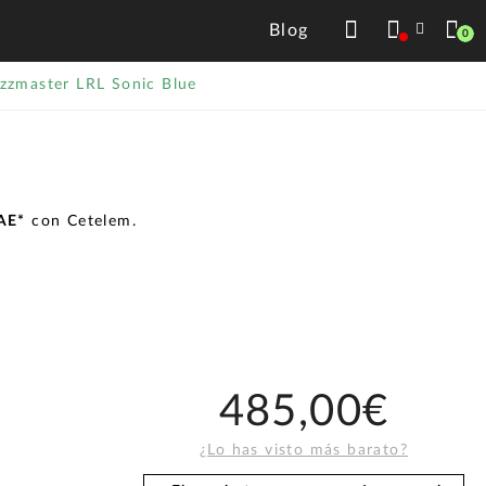
Blog
0
azzmaster LRL Sonic Blue
TAE*
con Cetelem.
485,00€
¿Lo has visto más barato?