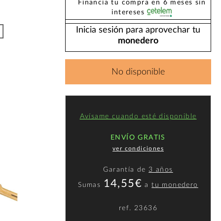
Financia tu compra en 6 meses sin
intereses
Inicia sesión para aprovechar tu
monedero
No disponible
Avísame cuando esté disponible
ENVÍO GRATIS
ver condiciones
Garantía de
3 años
14,55€
Sumas
a
tu monedero
ref.
23636