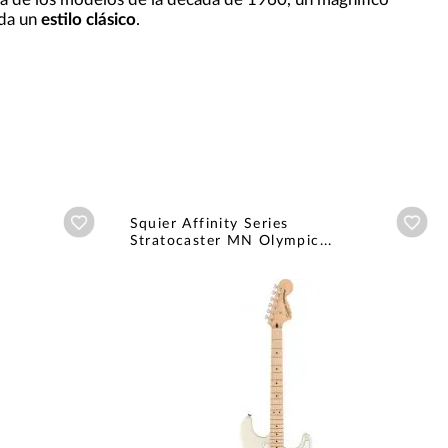
 da un
estilo clásico
.
Añadir a wishlist
Aña
Squier Affinity Series
Stratocaster MN Olympic...