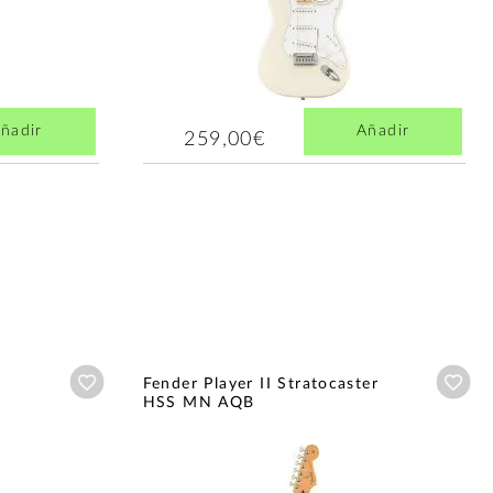
ñadir
Añadir
259,00€
Añadir a wishlist
Aña
Fender Player II Stratocaster
HSS MN AQB