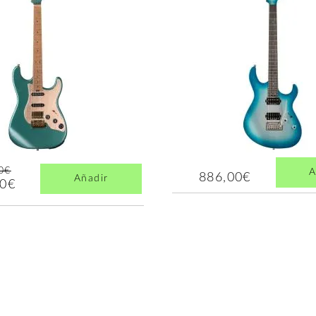
0€
A
886,00€
Añadir
00€