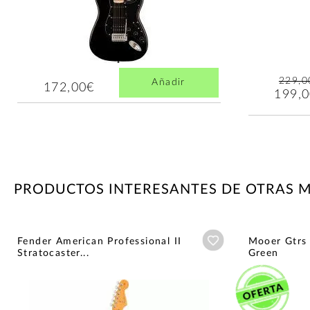
229,0
Añadir
172,00€
199,
PRODUCTOS INTERESANTES DE OTRAS 
Añadir a wishlist
Fender American Professional II
Mooer Gtrs
Stratocaster...
Green