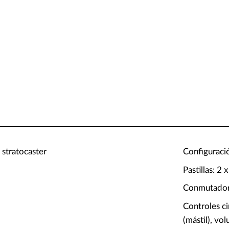
o stratocaster
Configuració
Pastillas: 2
Conmutador:
Controles ci
(mástil), vo