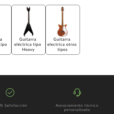
a 
Guitarra 
Guitarra 
tipo 
eléctrica tipo 
electrica otros 
Heavy
tipos
% Satisfacción
Asesoramiento técnico
personalizado