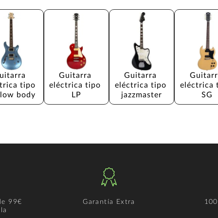
uitarra 
Guitarra 
Guitarra 
Guitarr
trica tipo 
eléctrica tipo 
eléctrica tipo 
eléctrica 
low body
LP
jazzmaster
SG
de 99€
Garantía Extra
100
la