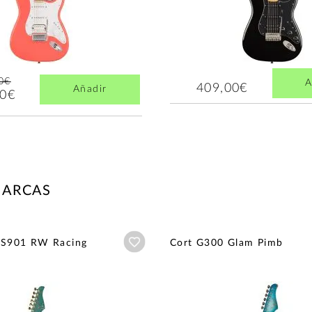
0€
A
409,00€
Añadir
00€
MARCAS
Añadir a wishlist
 S901 RW Racing
Cort G300 Glam Pimb