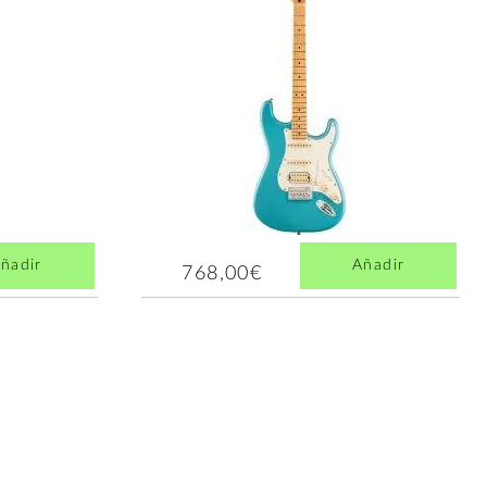
ñadir
Añadir
768,00€