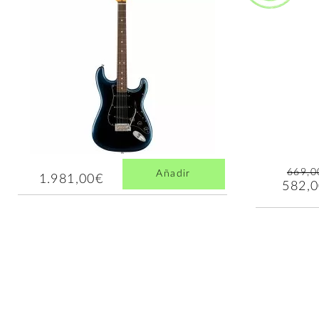
669,0
Añadir
1.981,00€
582,