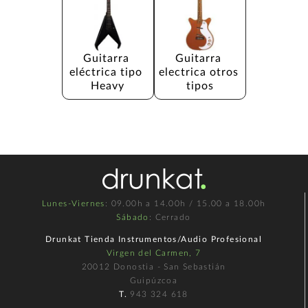
Guitarra 
Guitarra 
eléctrica tipo 
electrica otros 
Heavy
tipos
Lunes-Viernes
: 09.00h a 14.00h / 15.00 a 18.00h
Sábado
: Cerrado
Drunkat Tienda Instrumentos/Audio Profesional
Virgen del Carmen, 7
20012 Donostia - San Sebastián
Guipúzcoa
T.
943 324 618