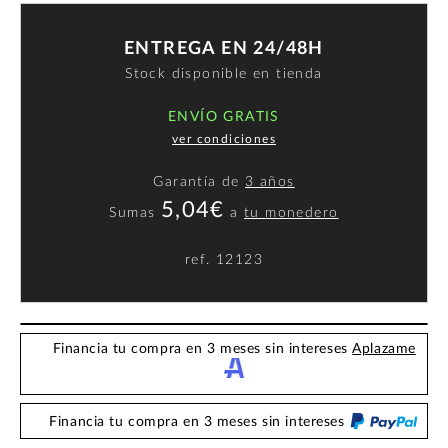
ENTREGA EN 24/48H
Stock disponible en tienda
ENVÍO GRATIS
ver condiciones
Garantía de
3 años
5,04€
Sumas
a
tu monedero
ref.
12123
Financia tu compra en 3 meses sin intereses
Aplazame
Financia tu compra en 3 meses sin intereses