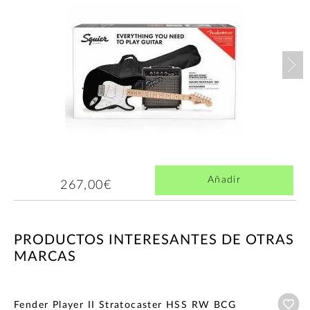
Nex
Añadir
267,00€
PRODUCTOS INTERESANTES DE OTRAS
MARCAS
Añ
Fender Player II Stratocaster HSS RW BCG