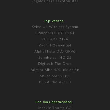
Regalos para saxofonistas
Top ventas
Xvive U4 Wireless System
Pioneer DJ DDJ FLX4
RCF ART 912A
Zoom H2essential
AlphaTheta DDJ GRV6
Sennheiser HD 25
Digitech The Drop
Admira Alba 4/4 Iniciación
Shure SM58 LCE
BSS Audio AR133
Los más destacados
Mackie Thump GO