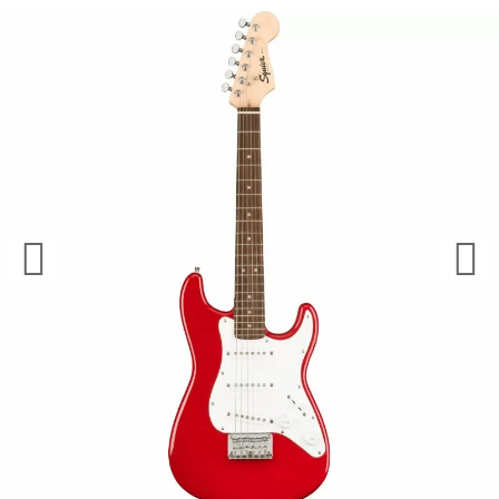
¿Quieres crearte tu propio pack?