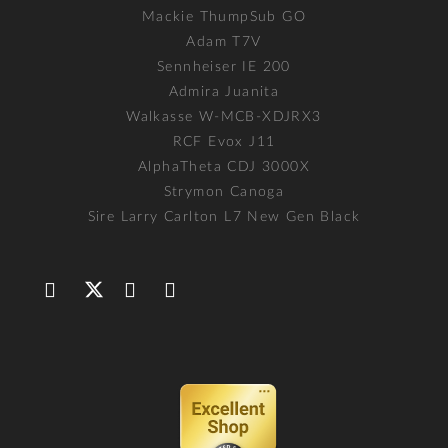
Mackie ThumpSub GO
Adam T7V
Sennheiser IE 200
Admira Juanita
Walkasse W-MCB-XDJRX3
RCF Evox J11
AlphaTheta CDJ 3000X
Strymon Canoga
Sire Larry Carlton L7 New Gen Black