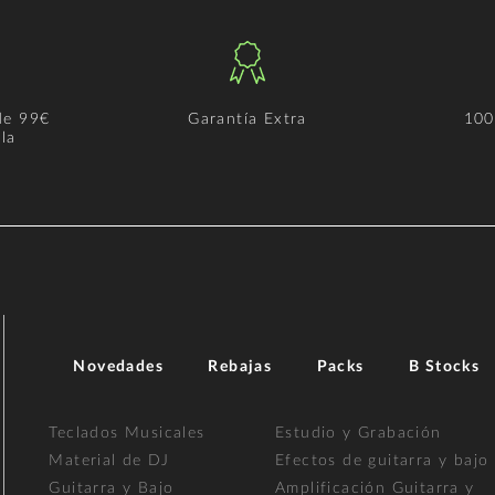
de 99€
Garantía Extra
100
la
Novedades
Rebajas
Packs
B Stocks
Teclados Musicales
Estudio y Grabación
Material de DJ
Efectos de guitarra y bajo
Guitarra y Bajo
Amplificación Guitarra y