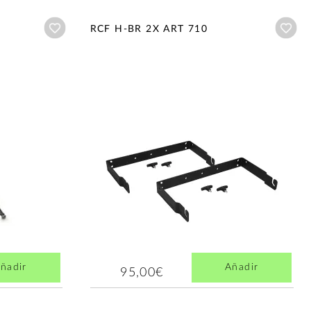
Añadir a wishlist
Aña
RCF H-BR 2X ART 710
ñadir
Añadir
95,00€