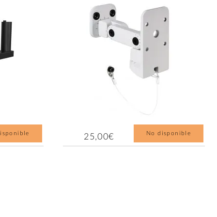
isponible
No disponible
25,00€