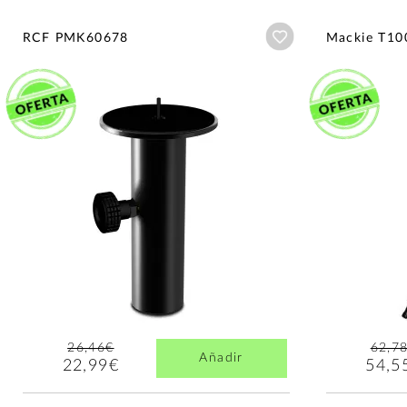
Añadir a wishlist
RCF PMK60678
Mackie T10
26,46€
62,7
Añadir
22,99€
54,5