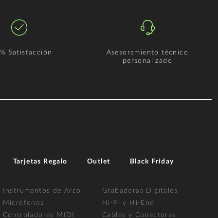
% Satisfacción
Asesoramiento técnico
personalizado
Tarjetas Regalo
Outlet
Black Friday
Instrumentos de Arco
Grabadoras Digitales
Micrófonos
Hi-Fi y Hi-End
Controladores MIDI
Cables y Conectores