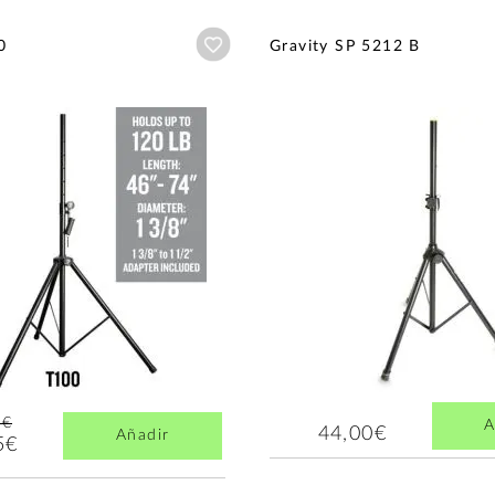
Añadir a wishlist
0
Gravity SP 5212 B
8€
A
44,00€
Añadir
5€