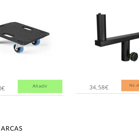
No d
Añadir
34,58€
0€
MARCAS