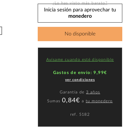
¿Lo has visto más barato?
Inicia sesión para aprovechar tu
monedero
No disponible
Avísame cuando esté disponible
Gastos de envío: 9,99€
ver condiciones
Garantía de
3 años
0,84€
Sumas
a
tu monedero
ref.
5182