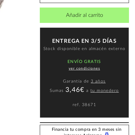
Añadir al carrito
ENTREGA EN 3/5 DÍAS
Stock disponible en almacén externo
ENVÍO GRATIS
ver condiciones
Garantía de
3 años
3,46€
Sumas
a
tu monedero
ref.
38671
Financia tu compra en 3 meses sin