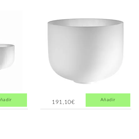
ñadir
Añadir
191,10€