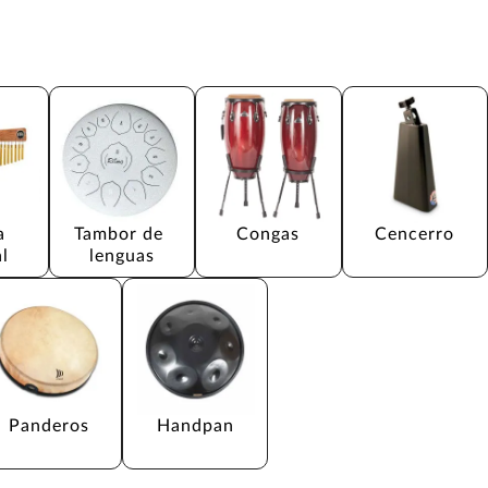
a 
Tambor de 
Congas
Cencerro
l
lenguas
Panderos
Handpan