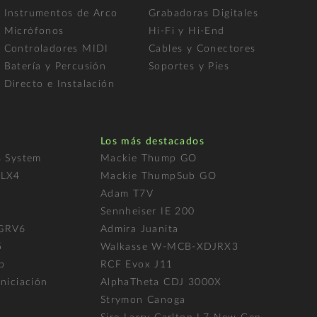
Instrumentos de Arco
Grabadoras Digitales
Micrófonos
Hi-Fi y Hi-End
Controladores MIDI
Cables y Conectores
Batería y Percusión
Soportes y Pies
Directo e Instalación
Los más destacados
s System
Mackie Thump GO
FLX4
Mackie ThumpSub GO
Adam T7V
l
Sennheiser IE 200
 GRV6
Admira Juanita
5
Walkasse W-MCB-XDJRX3
p
RCF Evox J11
niciación
AlphaTheta CDJ 3000X
Strymon Canoga