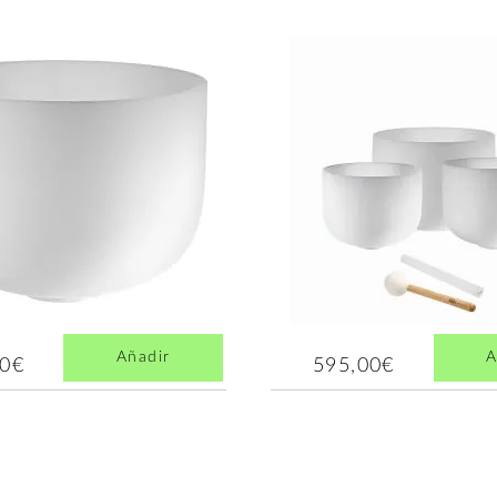
Añadir
A
30€
595,00€