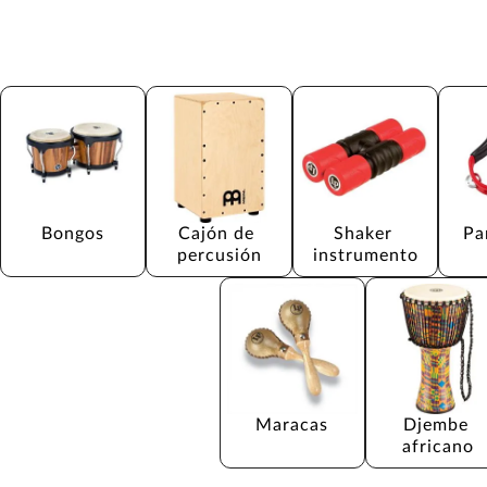
Bongos
Cajón de 
Shaker 
Pa
percusión
instrumento
Maracas
Djembe 
africano