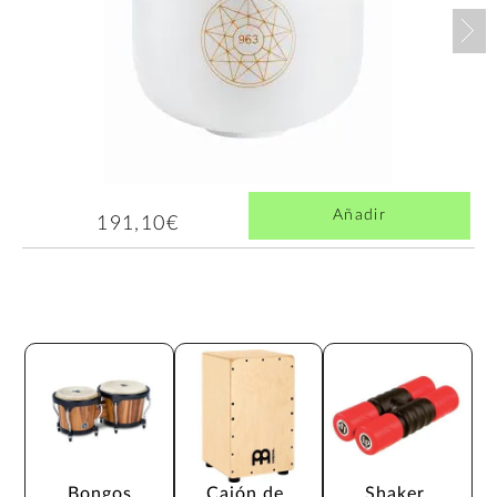
Nex
Añadir
191,10€
Bongos
Cajón de 
Shaker 