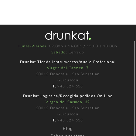
Lunes-Viernes
: 09.00h a 14.00h / 15.00 a 18.00h
Sábado
: Cerrado
Drunkat Tienda Instrumentos/Audio Profesional
Virgen del Carmen, 7
20012 Donostia - San Sebastián
Guipúzcoa
T.
943 324 618
Drunkat Logística/Recogida pedidos On Line
Virgen del Carmen, 39
20012 Donostia - San Sebastián
Guipúzcoa
T.
943 324 618
Blog