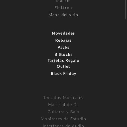
Mackie
Elektron
Mapa del sitio
Novedades
Rebajas
Packs
B Stocks
Tarjetas Regalo
Outlet
Black Friday
Teclados Musicales
Material de DJ
Guitarra y Bajo
Monitores de Estudio
Interfaces de Audio