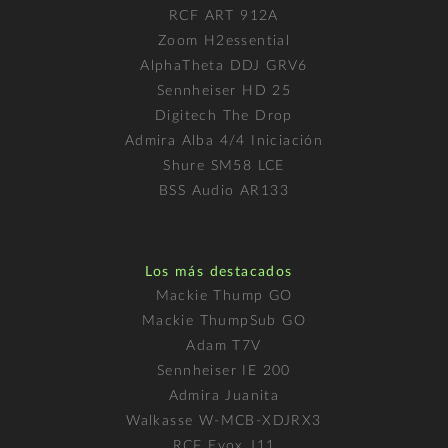
RCF ART 912A
Zoom H2essential
AlphaTheta DDJ GRV6
Sennheiser HD 25
Digitech The Drop
Admira Alba 4/4 Iniciación
Shure SM58 LCE
BSS Audio AR133
Los más destacados
Mackie Thump GO
Mackie ThumpSub GO
Adam T7V
Sennheiser IE 200
Admira Juanita
Walkasse W-MCB-XDJRX3
RCF Evox J11