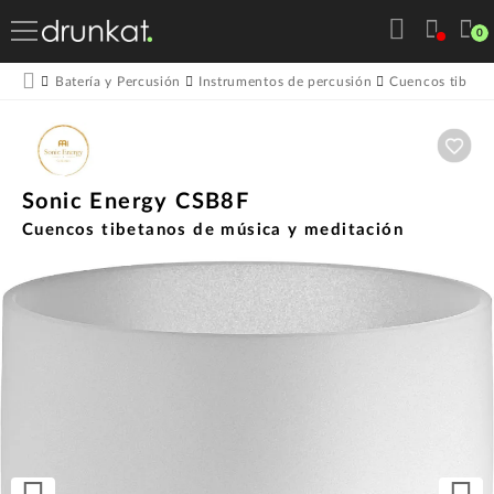
0
Batería y Percusión
Instrumentos de percusión
Cuencos tibeta
Aña
Sonic Energy CSB8F
Cuencos tibetanos de música y meditación