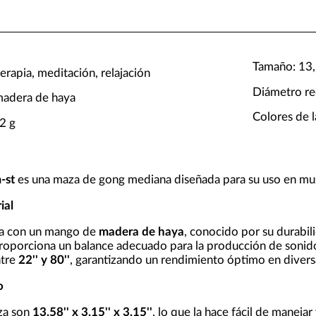
Tamaño: 13,58
erapia, meditación, relajación
Diámetro re
madera de haya
Colores de l
2 g
-st
es una maza de gong mediana diseñada para su uso en musi
ial
da con un mango de
madera de haya
, conocido por su durabil
proporciona un balance adecuado para la producción de sonido
ntre
22'' y 80''
, garantizando un rendimiento óptimo en diversa
o
za son
13,58'' x 3,15'' x 3,15''
, lo que la hace fácil de manejar