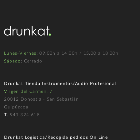
Lunes-Viernes
: 09.00h a 14.00h / 15.00 a 18.00h
Sábado
: Cerrado
Drunkat Tienda Instrumentos/Audio Profesional
Virgen del Carmen, 7
20012 Donostia - San Sebastián
Guipúzcoa
T.
943 324 618
Drunkat Logística/Recogida pedidos On Line