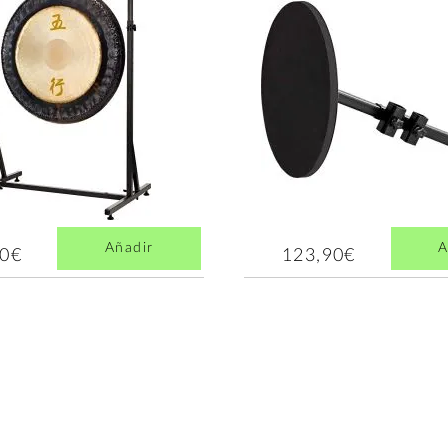
Añadir
A
00€
123,90€