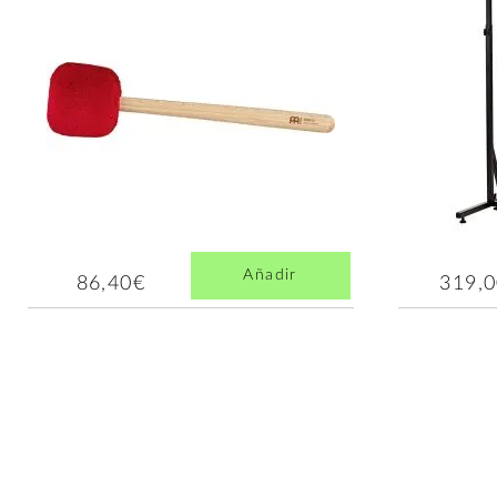
Añadir
86,40€
319,