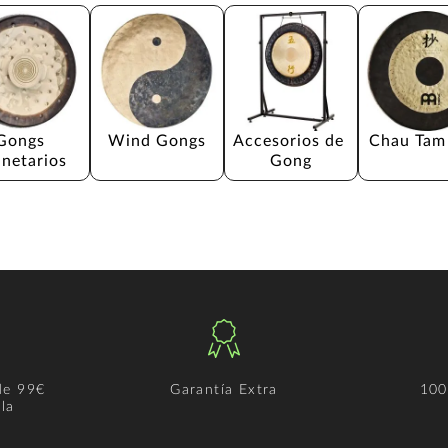
Gongs 
Wind Gongs
Accesorios de 
Chau Tam
anetarios
Gong
de 99€
Garantía Extra
100
la