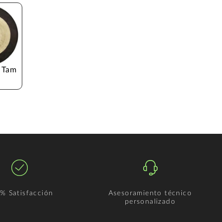
 Tam
% Satisfacción
Asesoramiento técnico
personalizado