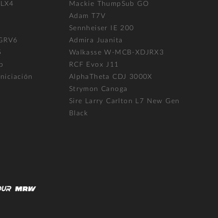
FLX4
Mackie ThumpSub GO
Adam T7V
l
Sennheiser IE 200
 GRV6
Admira Juanita
5
Walkasse W-MCB-XDJRX3
p
RCF Evox J11
niciación
AlphaTheta CDJ 3000X
Strymon Canoga
Sire Larry Carlton L7 New Gen
Black