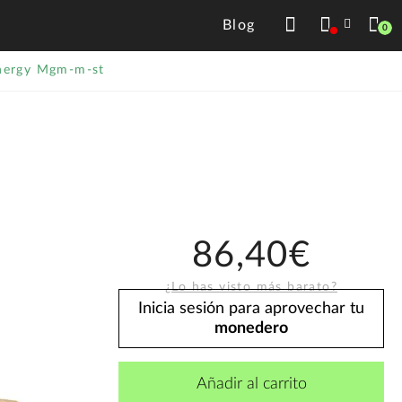
Blog
0
nergy Mgm-m-st
86,40€
¿Lo has visto más barato?
Inicia sesión para aprovechar tu
monedero
Añadir al carrito