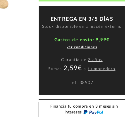
ENTREGA EN 3/5 DÍAS
Stock disponible en almacén externo
Gastos de envío: 9,99€
ver condiciones
Garantía de
3 años
2,59€
Sumas
a
tu monedero
ref.
38907
Financia tu compra en 3 meses sin
intereses