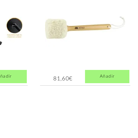
ñadir
Añadir
81,60€