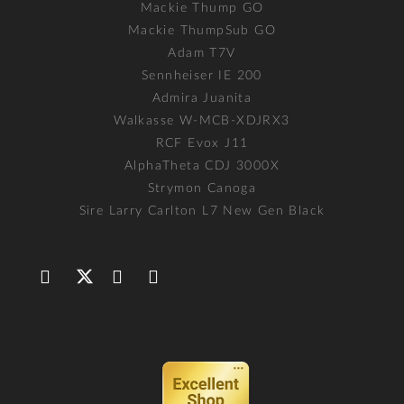
Mackie Thump GO
Mackie ThumpSub GO
Adam T7V
Sennheiser IE 200
Admira Juanita
Walkasse W-MCB-XDJRX3
RCF Evox J11
AlphaTheta CDJ 3000X
Strymon Canoga
Sire Larry Carlton L7 New Gen Black