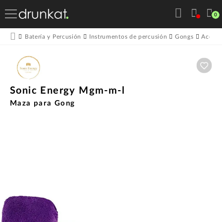
0
Batería y Percusión
Instrumentos de percusión
Gongs
Acceso
Aña
Sonic Energy Mgm-m-l
Maza para Gong