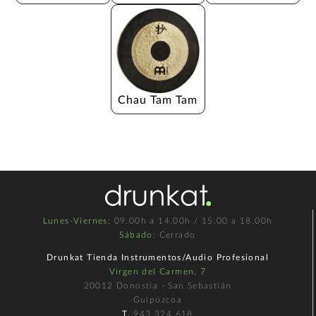
Chau Tam Tam
Lunes-Viernes
: 09.00h a 14.00h / 15.00 a 18.00h
Sábado
: Cerrado
Drunkat Tienda Instrumentos/Audio Profesional
Virgen del Carmen, 7
20012 Donostia - San Sebastián
Guipúzcoa
T.
943 324 618