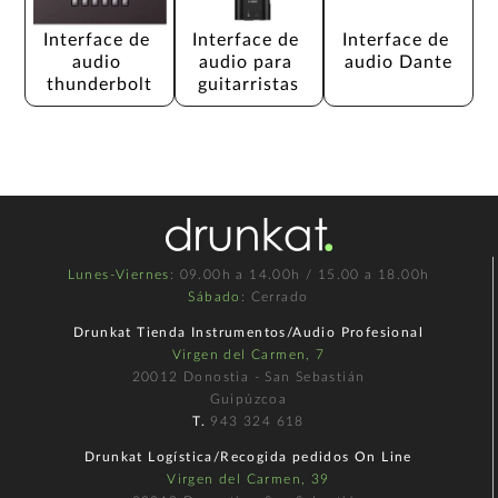
Interface de 
Interface de 
Interface de 
audio 
audio para 
audio Dante
thunderbolt
guitarristas
Lunes-Viernes
: 09.00h a 14.00h / 15.00 a 18.00h
Sábado
: Cerrado
Drunkat Tienda Instrumentos/Audio Profesional
Virgen del Carmen, 7
20012 Donostia - San Sebastián
Guipúzcoa
T.
943 324 618
Drunkat Logística/Recogida pedidos On Line
Virgen del Carmen, 39