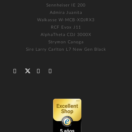
Sennheiser IE 200
Admira Juanita
Walkasse W-MCB-XDJRX3
RCF Evox J11
AlphaTheta CDJ 3000X
Strymon Canoga
Sire Larry Carlton L7 New Gen Black