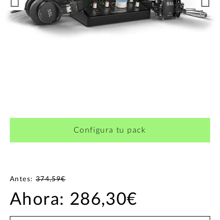
¿Quieres crearte tu propio pack?
Configura tu pack
Antes:
374,59€
Ahora:
286,30€